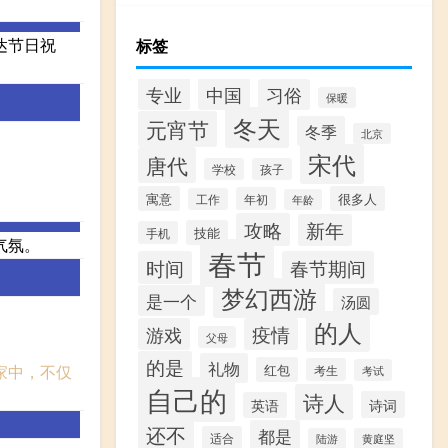
达节日祝
标签
专业
中国
习俗
保暖
冬天
元宵节
冬季
北京
宋代
唐代
学校
孩子
寓意
很多人
年初
工作
年龄
攻略
新年
技能
手机
气氛。
春节
时间
春节期间
梦幻西游
是一个
汤圆
的人
游戏
疫情
父母
的是
礼物
家中，不仅
红包
考生
考试
自己的
诗人
诗词
英语
还不
都是
适合
陆游
黄庭坚