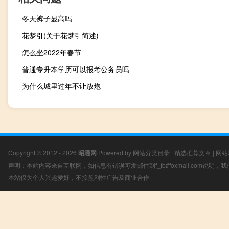
冬天裤子显高吗
花梦引(关于花梦引简述)
怎么坐2022年春节
普通专升本学历可以报考公务员吗
为什么城里过年不让放炮
Copyright © 2012 - 2026
昭通网
Powered by
网站分类目录
|
精选推荐文章
|
网站
声明：本站内容来自互联网，如信息有错误可发邮件到f_fb#foxmail.com说明
本站仅为个人兴趣爱好，不接盈利性广告及商业合作