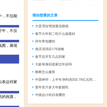
猜你想看的文章
中，不仅能
大亚湾自驾游最佳路线
厅中，不仅
春节大年初二吃什么饭最好
拜年带包哪些
氛围，展现
海滨消消乐176攻略
春节后开车几点回家
大龄单身回老家过年好吗
榕树怎么修剪
中国神华：上半年净利润332.79亿元同比增长19.2%
以表达对家
更年安片多大年龄能吃
中级会计科目有哪些
活的祝愿，