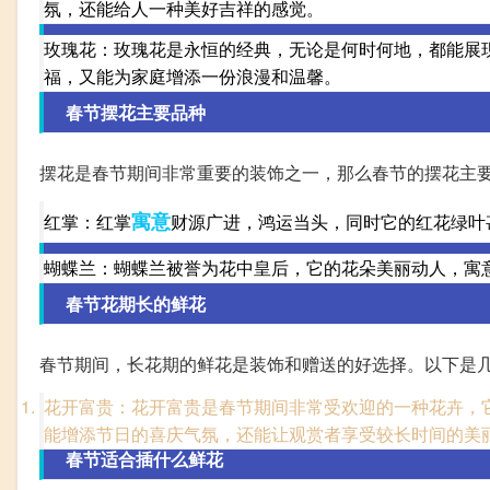
氛，还能给人一种美好吉祥的感觉。
玫瑰花：玫瑰花是永恒的经典，无论是何时何地，都能展
福，又能为家庭增添一份浪漫和温馨。
春节摆花主要品种
摆花是春节期间非常重要的装饰之一，那么春节的摆花主
寓意
红掌：红掌
财源广进，鸿运当头，同时它的红花绿叶
蝴蝶兰：蝴蝶兰被誉为花中皇后，它的花朵美丽动人，寓
春节花期长的鲜花
春节期间，长花期的鲜花是装饰和赠送的好选择。以下是
花开富贵：花开富贵是春节期间非常受欢迎的一种花卉，
能增添节日的喜庆气氛，还能让观赏者享受较长时间的美
春节适合插什么鲜花