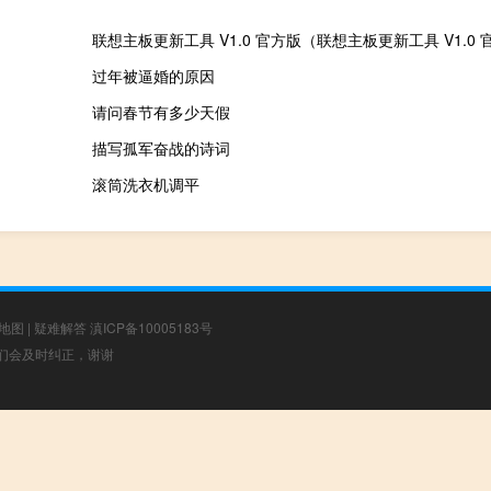
过年被逼婚的原因
请问春节有多少天假
描写孤军奋战的诗词
滚筒洗衣机调平
地图
|
疑难解答
滇ICP备10005183号
，我们会及时纠正，谢谢