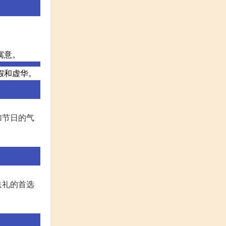
寓意。
假和虚华。
加节日的气
送礼的首选