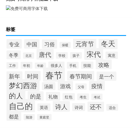
标签
冬天
元宵节
专业
中国
习俗
保暖
宋代
唐代
冬季
寓意
学校
孩子
北京
攻略
很多人
技能
年初
手机
工作
年龄
春节
时间
春节期间
新年
是一个
梦幻西游
游戏
疫情
汤圆
父母
的人
的是
礼物
红包
考生
考试
自己的
诗人
还不
诗词
英语
适合
都是
陆游
黄庭坚