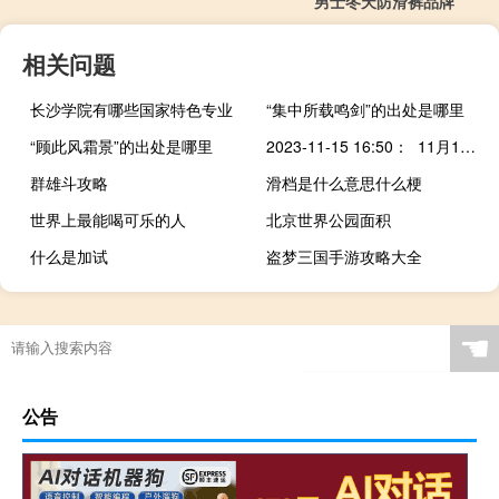
男士冬天防滑裤品牌
相关问题
长沙学院有哪些国家特色专业
“集中所载鸣剑”的出处是哪里
“顾此风霜景”的出处是哪里
2023-11-15 16:50： 11月15日16时07分，G1514宁上高速福建南平段伞街隧道内K272处（南平往宁德方向）发生事故，公路交通单向中断，事故占用紧急停车带及部分主车道，公路恢复通行时间待定。​​​
群雄斗攻略
滑档是什么意思什么梗
世界上最能喝可乐的人
北京世界公园面积
什么是加试
盗梦三国手游攻略大全
☚
公告