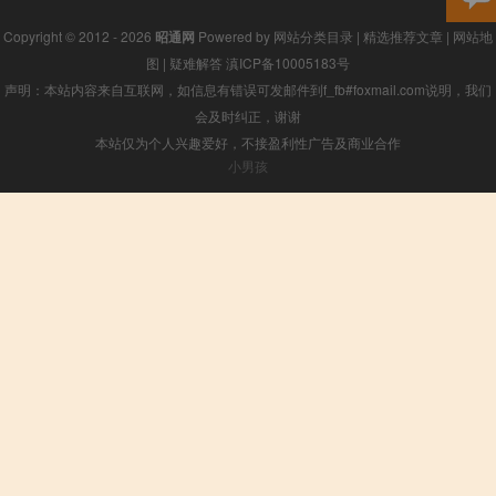
Copyright © 2012 - 2026
昭通网
Powered by
网站分类目录
|
精选推荐文章
|
网站地
图
|
疑难解答
滇ICP备10005183号
声明：本站内容来自互联网，如信息有错误可发邮件到f_fb#foxmail.com说明，我们
会及时纠正，谢谢
本站仅为个人兴趣爱好，不接盈利性广告及商业合作
小男孩