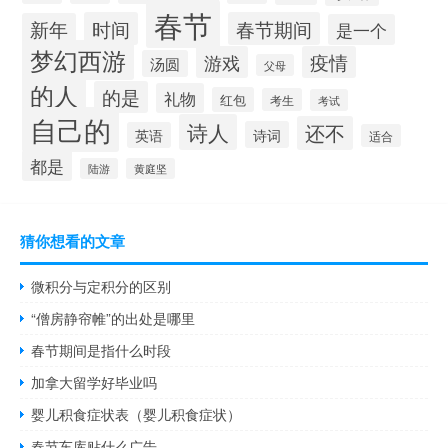
春节
时间
春节期间
新年
是一个
梦幻西游
游戏
疫情
汤圆
父母
的人
的是
礼物
红包
考生
考试
自己的
诗人
还不
诗词
英语
适合
都是
陆游
黄庭坚
猜你想看的文章
微积分与定积分的区别
“僧房静帘帷”的出处是哪里
春节期间是指什么时段
加拿大留学好毕业吗
婴儿积食症状表（婴儿积食症状）
春节车库贴什么广告