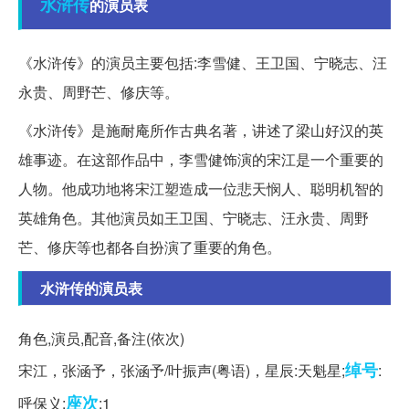
水浒传
的演员表
《水浒传》的演员主要包括:李雪健、王卫国、宁晓志、汪
永贵、周野芒、修庆等。
《水浒传》是施耐庵所作古典名著，讲述了梁山好汉的英
雄事迹。在这部作品中，李雪健饰演的宋江是一个重要的
人物。他成功地将宋江塑造成一位悲天悯人、聪明机智的
英雄角色。其他演员如王卫国、宁晓志、汪永贵、周野
芒、修庆等也都各自扮演了重要的角色。
水浒传的演员表
角色,演员,配音,备注(依次)
绰号
宋江，张涵予，张涵予/叶振声(粤语)，星辰:天魁星;
:
座次
呼保义;
:1