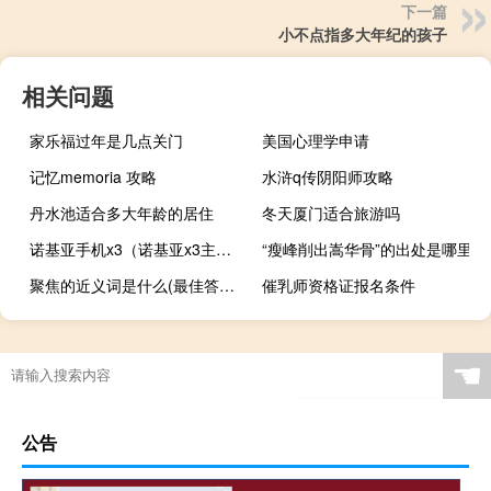
下一篇
小不点指多大年纪的孩子
相关问题
家乐福过年是几点关门
美国心理学申请
记忆memoria 攻略
水浒q传阴阳师攻略
丹水池适合多大年龄的居住
冬天厦门适合旅游吗
诺基亚手机x3（诺基亚x3主题）
“瘦峰削出嵩华骨”的出处是哪里
聚焦的近义词是什么(最佳答案)（聚焦的近义词）
催乳师资格证报名条件
☚
公告