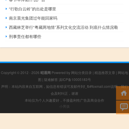
“行歌白云岭”的出处是哪里
南京晨光集团过年能回家吗
西藏林芝举行“粤藏两地情”系列文化交流活动 到底什么情况嘞
刑事责任都有哪些
Copyright © 2012 - 2026
昭通网
Powered by
网站分类目录
|
精选推荐文章
|
网站地
图
|
疑难解答
滇ICP备10005183号
声明：本站内容来自互联网，如信息有错误可发邮件到f_fb#foxmail.com说明，我们
会及时纠正，谢谢
本站仅为个人兴趣爱好，不接盈利性广告及商业合作
小男孩