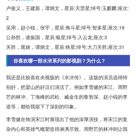
卢俊义，王建新，谭炳文，星辰:天罡星;绰号:玉麒麟;座次:
2
吴用，赵小锐，张宇，星辰:角斗星;绰号:智多星;座次:19
公孙胜，凌振国，星辰:银星;绰号:入云龙;座次:3
关胜，晁妪，谭炳文，星辰:铁星;绰号:大刀关胜;座次:31
你喜欢哪一部水浒系列的影视剧？为什么？
我还是比较喜欢央视版的《水浒传》。这版的演员选得特
别好，把梁山的好汉们演活了。例如李雪健的宋江、周野
芒的林冲、丁海峰的武松、臧金生的鲁智深、赵小锐的李
逵等，都给我留下了深刻的印象。
李雪健在饰演宋江时展现出了他的深厚演技，将宋江的复
杂内心和英雄气概塑造得淋漓尽致。周野芒的林冲则让我