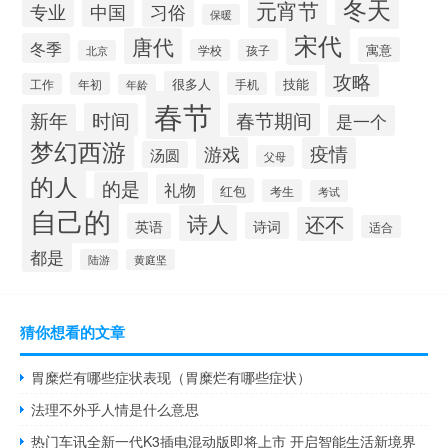
冬天
元宵节
专业
中国
习俗
保暖
宋代
唐代
冬季
寓意
学校
孩子
北京
攻略
很多人
技能
年初
手机
工作
年龄
春节
时间
春节期间
新年
是一个
梦幻西游
游戏
疫情
汤圆
父母
的人
的是
礼物
红包
考生
考试
自己的
诗人
还不
诗词
英语
适合
都是
陆游
黄庭坚
猜你想看的文章
胃糜烂有哪些症状表现（胃糜烂有哪些症状）
法理不外乎人情是什么意思
热门车讯全新一代K3插电混动版即将上市 开启智能生活新境界