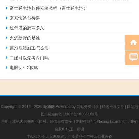
富士通电池软件安装教程（富士通电池）
京东快递员待遇
过年灌的肠蒸多久
火烧新野的是谁
蓝泡泡洁厕宝怎么用
二建可以先考两门吗
电眼女生2攻略
Copyright © 2012 - 2026
昭通网
Powered by
网站分类目录
|
精选推荐文章
|
网站地
图
|
疑难解答
滇ICP备10005183号
声明：本站内容来自互联网，如信息有错误可发邮件到f_fb#foxmail.com说明，我们
会及时纠正，谢谢
本站仅为个人兴趣爱好，不接盈利性广告及商业合作