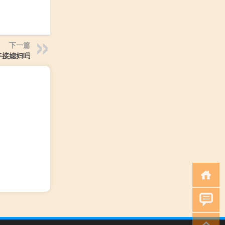
下一篇
年接媳妇吗