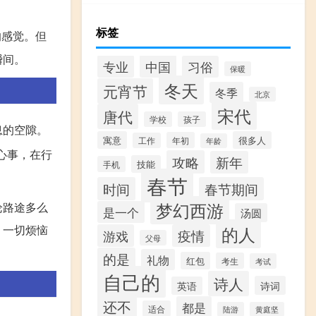
标签
的感觉。但
瞬间。
专业
中国
习俗
保暖
冬天
元宵节
冬季
北京
宋代
唐代
学校
孩子
息的空隙。
寓意
很多人
年初
工作
年龄
心事，在行
攻略
新年
技能
手机
春节
时间
春节期间
梦幻西游
论路途多么
是一个
汤圆
，一切烦恼
的人
游戏
疫情
父母
的是
礼物
红包
考生
考试
自己的
诗人
诗词
英语
还不
都是
适合
陆游
黄庭坚