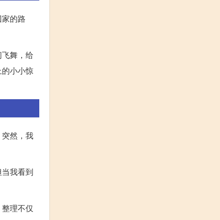
回家的路
间飞舞，给
上的小小惊
。突然，我
但当我看到
，整理不仅