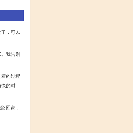
大了，可以
张。我告别
走着的过程
愉快的时
走路回家，