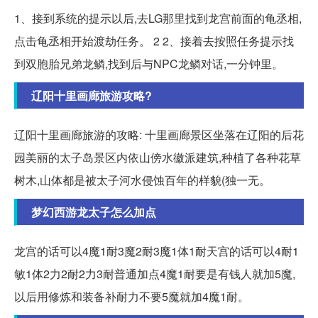
1、接到系统的提示以后,去LG那里找到龙宫前面的龟丞相,
点击龟丞相开始渡劫任务。 2 2、接着去按照任务提示找
到双胞胎兄弟龙鳞,找到后与NPC龙鳞对话,一分钟里。
辽阳十里画廊旅游攻略?
辽阳十里画廊旅游的攻略: 十里画廊景区坐落在辽阳的后花
园美丽的太子岛景区内依山傍水徽派建筑,种植了各种花草
树木,山体都是被太子河水侵蚀百年的样貌(独一无。
梦幻西游龙太子怎么加点
龙宫的话可以4魔1耐3魔2耐3魔1体1耐天宫的话可以4耐1
敏1体2力2耐2力3耐普通加点4魔1耐要是有钱人就加5魔,
以后用修炼和装备补耐力不要5魔就加4魔1耐。