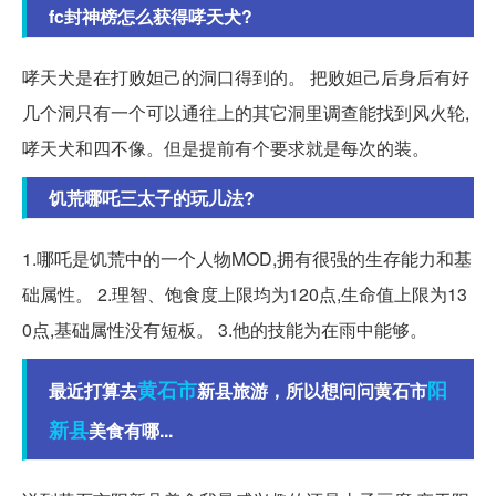
fc封神榜怎么获得哮天犬?
哮天犬是在打败妲己的洞口得到的。 把败妲己后身后有好
几个洞只有一个可以通往上的其它洞里调查能找到风火轮,
哮天犬和四不像。但是提前有个要求就是每次的装。
饥荒哪吒三太子的玩儿法?
1.哪吒是饥荒中的一个人物MOD,拥有很强的生存能力和基
础属性。 2.理智、饱食度上限均为120点,生命值上限为13
0点,基础属性没有短板。 3.他的技能为在雨中能够。
黄石市
阳
最近打算去
新县旅游，所以想问问黄石市
新县
美食有哪...