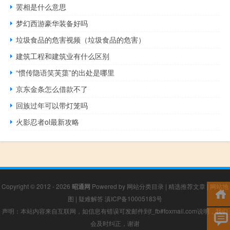
罢相是什么意思
梦幻西游豪华装备好吗
垃圾食品的危害视频（垃圾食品的危害）
建筑工程和建筑业有什么区别
“惯传隐语笑芙蕖”的出处是哪里
京东金条怎么借款不了
回族过年可以带灯笼吗
火影忍者ol最新攻略
Copyright © 2012 - 2026
昭通网
Powered by
网站分类目录
|
精选推荐文章
|
网站地
图
|
疑难解答
滇ICP备10005183号
声明：本站内容来自互联网，如信息有错误可发邮件到f_fb#foxmail.com说明，我们
会及时纠正，谢谢