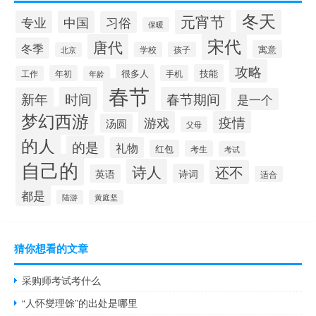
冬天
元宵节
专业
中国
习俗
保暖
宋代
唐代
冬季
寓意
学校
孩子
北京
攻略
很多人
技能
年初
手机
工作
年龄
春节
时间
春节期间
新年
是一个
梦幻西游
游戏
疫情
汤圆
父母
的人
的是
礼物
红包
考生
考试
自己的
诗人
还不
诗词
英语
适合
都是
陆游
黄庭坚
猜你想看的文章
采购师考试考什么
“人怀燮理馀”的出处是哪里