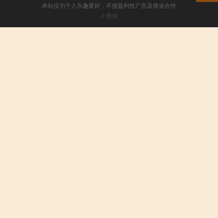
本站仅为个人兴趣爱好，不接盈利性广告及商业合作
小男孩