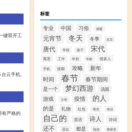
标签
专业
中国
习俗
保暖
用一键双开工
冬天
元宵节
冬季
北京
宋代
唐代
学校
孩子
寓意
很多人
年初
工作
年龄
攻略
新年
技能
手机
多台云手机,
春节
时间
春节期间
梦幻西游
是一个
汤圆
的人
游戏
疫情
父母
的是
礼物
红包
考生
考试
用有严格的
自己的
诗人
诗词
英语
还不
都是
适合
陆游
黄庭坚