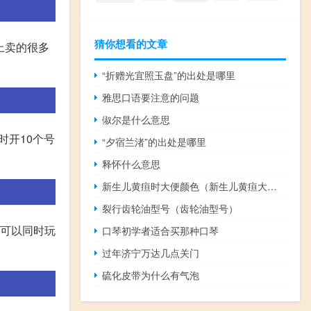
猜你想看的文章
上卖的很多
“折赠光宜照玉盘”的出处是哪里
雅思口语要注意的问题
俶尔是什么意思
时开10个号
“夕宿兰渚”的出处是哪里
释怀什么意思
新生儿黄疸时大便颜色（新生儿黄疸大便颜色 新生儿黄疸大便是什么颜色的）
裂行齿轮油型号（齿轮油型号）
就可以同时玩
口琴初学者适合买那种口琴
过年济宁万达几点关门
硫化皮带为什么有气泡