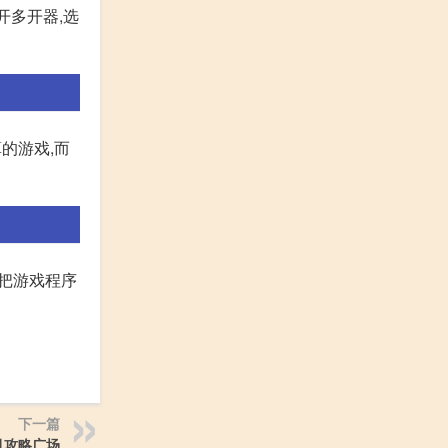
开多开器,选
的游戏,而
,把游戏程序
下一篇
月攻略广场