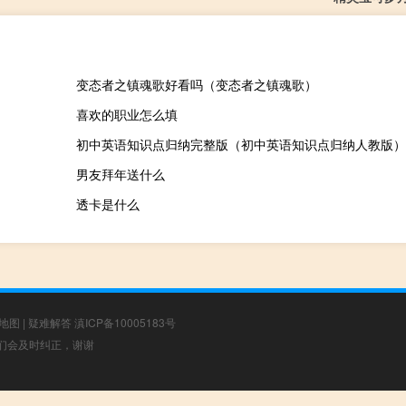
变态者之镇魂歌好看吗（变态者之镇魂歌）
喜欢的职业怎么填
初中英语知识点归纳完整版（初中英语知识点归纳人教版）
男友拜年送什么
透卡是什么
地图
|
疑难解答
滇ICP备10005183号
，我们会及时纠正，谢谢