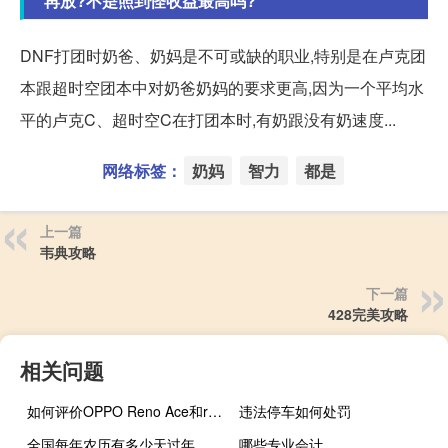
再放?不是照到怪收益最高吗?
DNF打团时奶爸、奶妈是不可或缺的职业,特别是在卢克团
本跟超时空团本中对奶爸奶妈的要求更高,因为一个平均水
平的卢克C、超时空C在打团本时,有奶跟没有奶速度...
网络标签：
奶妈
智力
都是
上一篇
韦典攻略
下一篇
428完美攻略
相关问题
如何评价OPPO Reno Ace和realme X2 Pro值得入手吗？
违法停车如何处罚
全国每年农历有多少天过年
哪些专业会计