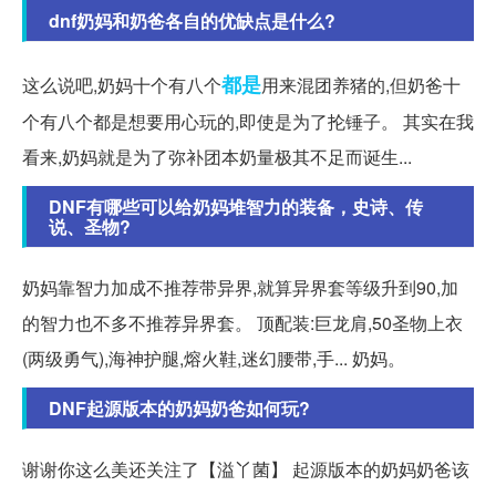
dnf奶妈和奶爸各自的优缺点是什么?
都是
这么说吧,奶妈十个有八个
用来混团养猪的,但奶爸十
个有八个都是想要用心玩的,即使是为了抡锤子。 其实在我
看来,奶妈就是为了弥补团本奶量极其不足而诞生...
DNF有哪些可以给奶妈堆智力的装备，史诗、传
说、圣物?
奶妈靠智力加成不推荐带异界,就算异界套等级升到90,加
的智力也不多不推荐异界套。 顶配装:巨龙肩,50圣物上衣
(两级勇气),海神护腿,熔火鞋,迷幻腰带,手... 奶妈。
DNF起源版本的奶妈奶爸如何玩?
谢谢你这么美还关注了【溢丫菌】 起源版本的奶妈奶爸该