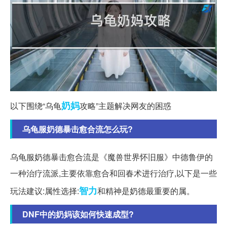
奶妈
以下围绕“乌龟
攻略”主题解决网友的困惑
乌龟服奶德暴击愈合流怎么玩?
乌龟服奶德暴击愈合流是《魔兽世界怀旧服》中德鲁伊的
一种治疗流派,主要依靠愈合和回春术进行治疗,以下是一些
智力
玩法建议:属性选择:
和精神是奶德最重要的属。
DNF中的奶妈该如何快速成型?