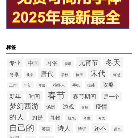
标签
冬天
元宵节
专业
中国
习俗
保暖
宋代
唐代
冬季
寓意
学校
孩子
北京
攻略
很多人
技能
年初
手机
工作
年龄
春节
时间
春节期间
新年
是一个
梦幻西游
游戏
疫情
汤圆
父母
的人
的是
礼物
红包
考生
考试
自己的
诗人
还不
诗词
英语
适合