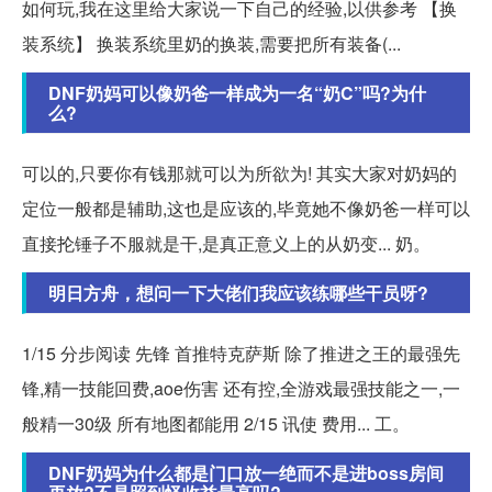
如何玩,我在这里给大家说一下自己的经验,以供参考 【换
装系统】 换装系统里奶的换装,需要把所有装备(...
DNF奶妈可以像奶爸一样成为一名“奶C”吗?为什
么?
可以的,只要你有钱那就可以为所欲为! 其实大家对奶妈的
定位一般都是辅助,这也是应该的,毕竟她不像奶爸一样可以
直接抡锤子不服就是干,是真正意义上的从奶变... 奶。
明日方舟，想问一下大佬们我应该练哪些干员呀?
1/15 分步阅读 先锋 首推特克萨斯 除了推进之王的最强先
锋,精一技能回费,aoe伤害 还有控,全游戏最强技能之一,一
般精一30级 所有地图都能用 2/15 讯使 费用... 工。
DNF奶妈为什么都是门口放一绝而不是进boss房间