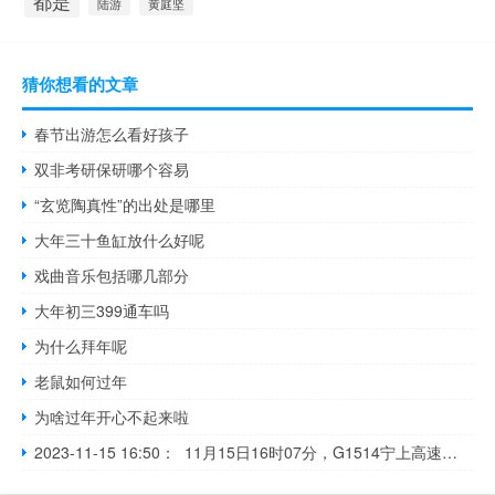
都是
陆游
黄庭坚
猜你想看的文章
春节出游怎么看好孩子
双非考研保研哪个容易
“玄览陶真性”的出处是哪里
大年三十鱼缸放什么好呢
戏曲音乐包括哪几部分
大年初三399通车吗
为什么拜年呢
老鼠如何过年
为啥过年开心不起来啦
2023-11-15 16:50： 11月15日16时07分，G1514宁上高速福建南平段伞街隧道内K272处（南平往宁德方向）发生事故，公路交通单向中断，事故占用紧急停车带及部分主车道，公路恢复通行时间待定。​​​