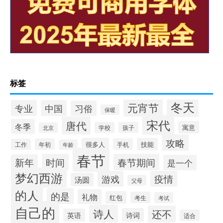
标签
冬天
元宵节
专业
中国
习俗
保暖
宋代
唐代
冬季
寓意
学校
孩子
北京
攻略
很多人
技能
年初
手机
工作
年龄
春节
时间
春节期间
新年
是一个
梦幻西游
游戏
疫情
汤圆
父母
的人
的是
礼物
红包
考生
考试
自己的
诗人
还不
诗词
英语
适合