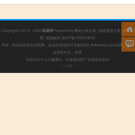
Copyright © 2012 - 2026
昭通网
Powered by
网站分类目录
|
精选推荐文章
|
网站地
图
|
疑难解答
滇ICP备10005183号
声明：本站内容来自互联网，如信息有错误可发邮件到f_fb#foxmail.com说明，我们
会及时纠正，谢谢
本站仅为个人兴趣爱好，不接盈利性广告及商业合作
小男孩