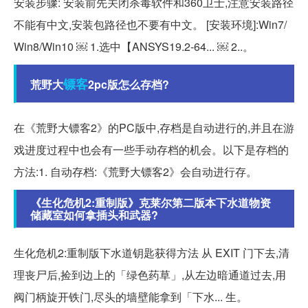
安装步骤: 安装前先关闭杀毒软件和360卫士,注意安装路径
不能有中文,安装包路径也不要有中文。 [安装环境]:Win7/
Win8/Win10 ￼ 1.选中【ANSYS19.2-64... ￼ 2..。
镖客
荒野大
2pc版怎么存档?
在《荒野大镖客2》的PC版中,存档是自动进行的,并且在游
戏进度过程中也会有一些手动存档的机会。以下是存档的
方法:1. 自动存档:《荒野大镖客2》会自动进行存。
《生化危机2:重制版》克莱尔第二版本下水道物资
储藏室如何拿插头和武器?
生化危机2:重制版下水道钥匙获得方法 从 EXIT 门下去,清
理丧尸后,捡到边上的「绿色药草」,从左边暗通道过去,用
阀门柄旋开铁门,尽头的墙壁能拿到「下水... 生。