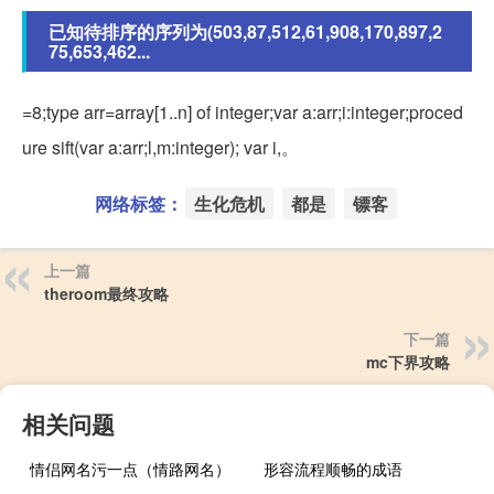
已知待排序的序列为(503,87,512,61,908,170,897,2
75,653,462...
=8;type arr=array[1..n] of integer;var a:arr;i:integer;proced
ure sift(var a:arr;l,m:integer); var i,。
网络标签：
生化危机
都是
镖客
上一篇
theroom最终攻略
下一篇
mc下界攻略
相关问题
情侣网名污一点（情路网名）
形容流程顺畅的成语