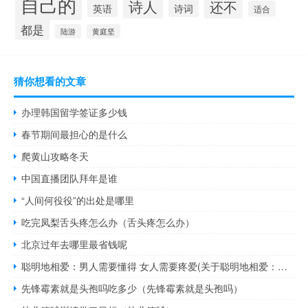
自己的
诗人
还不
诗词
英语
适合
都是
陆游
黄庭坚
猜你想看的文章
办理韩国留学签证多少钱
春节期间最担心的是什么
爬黄山攻略冬天
中国直播团队拜年是谁
“人间何役役”的出处是哪里
吃完凤梨舌头疼怎么办（舌头疼怎么办）
北京过年去哪里最省钱呢
聪明地相爱：男人需要懂得 女人需要疼爱(关于聪明地相爱：男人需要懂得 女人需要疼爱简述)
先锋霉素就是头孢吗吃多少（先锋霉素就是头孢吗）