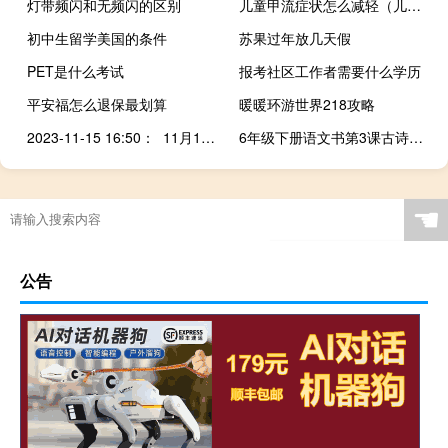
灯带频闪和无频闪的区别
儿童甲流症状怎么减轻（儿童得甲流如何治疗）
初中生留学美国的条件
苏果过年放几天假
PET是什么考试
报考社区工作者需要什么学历
平安福怎么退保最划算
暖暖环游世界218攻略
2023-11-15 16:50： 11月15日16时07分，G1514宁上高速福建南平段伞街隧道内K272处（南平往宁德方向）发生事故，公路交通单向中断，事故占用紧急停车带及部分主车道，公路恢复通行时间待定。​​​
6年级下册语文书第3课古诗意思（6年级下册语文书第3课）
☚
公告