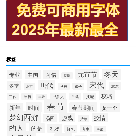
标签
冬天
元宵节
专业
中国
习俗
保暖
宋代
唐代
冬季
寓意
学校
孩子
北京
攻略
很多人
技能
年初
手机
工作
年龄
春节
时间
春节期间
新年
是一个
梦幻西游
游戏
疫情
汤圆
父母
的人
的是
礼物
红包
考生
考试