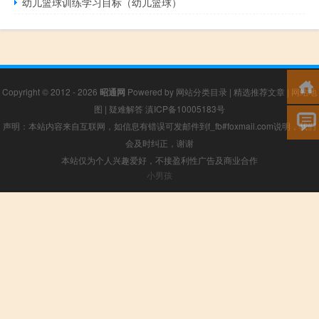
幼儿篮球训练学习目标（幼儿篮球）
Copyright © 2012 - 2026
昭通网
Powered by
网站分类目录
|
精选推荐文章
|
网站地
图
|
疑难解答
滇ICP备10005183号
声明：本站内容来自互联网，如信息有错误可发邮件到f_fb#foxmail.com说明，我们
会及时纠正，谢谢
本站仅为个人兴趣爱好，不接盈利性广告及商业合作
小男孩