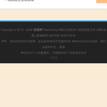
Copyright © 2012 - 2026
昭通网
Powered by
网站分类目录
|
精选推荐文章
|
网站地
图
|
疑难解答
滇ICP备10005183号
声明：本站内容来自互联网，如信息有错误可发邮件到f_fb#foxmail.com说明，我们
会及时纠正，谢谢
本站仅为个人兴趣爱好，不接盈利性广告及商业合作
小男孩