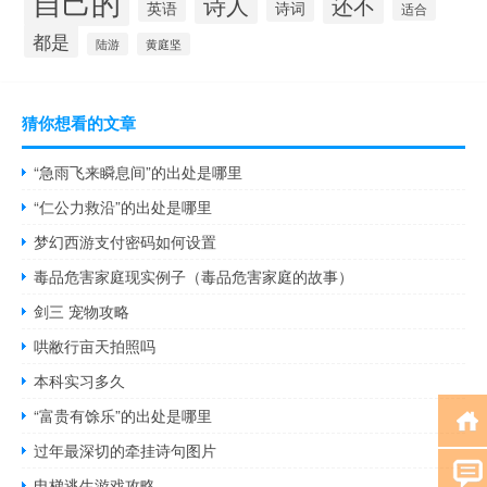
自己的
诗人
还不
诗词
英语
适合
都是
陆游
黄庭坚
猜你想看的文章
“急雨飞来瞬息间”的出处是哪里
“仁公力救沿”的出处是哪里
梦幻西游支付密码如何设置
毒品危害家庭现实例子（毒品危害家庭的故事）
剑三 宠物攻略
哄敝行亩天拍照吗
本科实习多久
“富贵有馀乐”的出处是哪里
过年最深切的牵挂诗句图片
电梯逃生游戏攻略