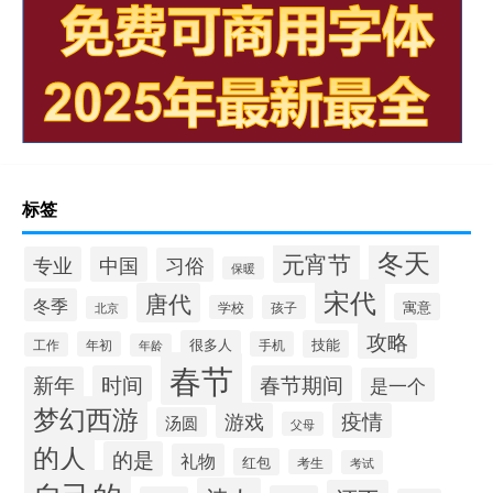
标签
冬天
元宵节
专业
中国
习俗
保暖
宋代
唐代
冬季
寓意
学校
孩子
北京
攻略
很多人
技能
年初
手机
工作
年龄
春节
时间
春节期间
新年
是一个
梦幻西游
游戏
疫情
汤圆
父母
的人
的是
礼物
红包
考生
考试