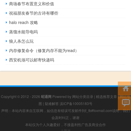
商场春节布置意义和价值
祝福朋友春节的古诗有哪些
halo reach 攻略
蒸馏水能导电吗
狼人杀怎么玩
内存修复命令（修复内存不能为read）
西安机场可以邮寄快递吗
Copyright © 2012 - 2026
昭通网
Powered by
网站分类目录
|
精选推荐文章
|
网站地
图
|
疑难解答
滇ICP备10005183号
声明：本站内容来自互联网，如信息有错误可发邮件到f_fb#foxmail.com说明，我们
会及时纠正，谢谢
本站仅为个人兴趣爱好，不接盈利性广告及商业合作
小男孩