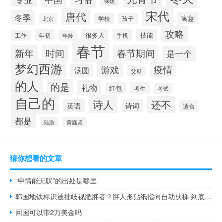
保暖
宋代
唐代
冬季
寓意
学校
孩子
北京
攻略
很多人
技能
年初
手机
工作
年龄
春节
时间
春节期间
新年
是一个
梦幻西游
游戏
疫情
汤圆
父母
的人
的是
礼物
红包
考生
考试
自己的
诗人
还不
诗词
英语
适合
都是
陆游
黄庭坚
猜你想看的文章
“申情能无叹”的出处是哪里
韩国地铁标识被批歧视肥胖者？胖人形贴纸指向自动扶梯 到底什么情况呢
回国可以带2万美金吗