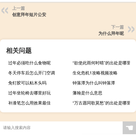
上一篇
创意拜年短片公安
下一篇
为什么拜年呢
相关问题
过年必须吃什么食物呢
“欲使此雨何时晴”的出处是哪里
冬天停车后怎么开门空调
生化危机1攻略视频攻略
免钉胶可以粘木头吗
钟落潭为什么叫钟落潭
过年坐轮椅去哪里好玩
藩翰是什么意思
补漆笔怎么用效果最佳
“万古愿同歌莫愁”的出处是哪里
☚