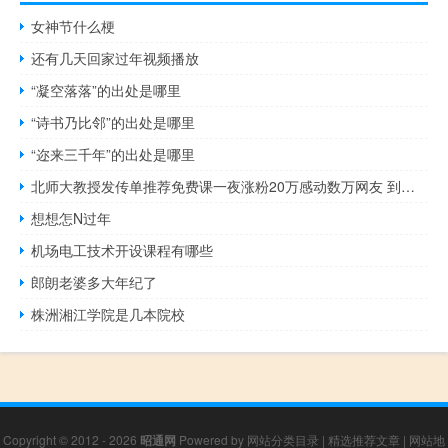
女神节什么梗
还有几天回家过年视频播放
“凝空落落”的出处是哪里
“诗书乃比邻”的出处是哪里
“迩来三千年”的出处是哪里
北师大教授发传单推荐免费课一夜涨粉20万感动数万网友 到底什么情况呢
想想怎N过年
机场电工技术开设课程有哪些
郎朗老婆多大年纪了
株洲湘江学院是几本院校
Copyright © 2012 - 2026
昭通网
Powered by
网站分类目录
|
精选推荐文章
|
网站地