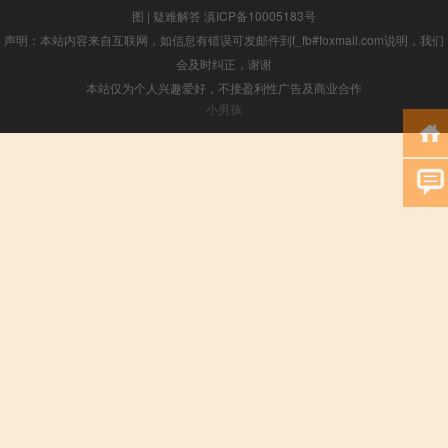
图
|
疑难解答
滇ICP备10005183号
声明：本站内容来自互联网，如信息有错误可发邮件到f_fb#foxmail.com说明，我们
会及时纠正，谢谢
本站仅为个人兴趣爱好，不接盈利性广告及商业合作
小男孩