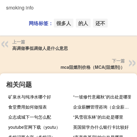
smoking info
网络标签：
很多人
的人
还不
上一篇
高调做事低调做人是什么意思
下一篇
mca阻燃剂价格（MCA(阻燃剂)）
相关问题
矿泉水与纯净水哪个好
“一坡修竹意藏秋”的出处是哪里
食堂费用如何做报表
企业薪酬管理咨询（企业薪酬管理系统）
众志成城下一句怎么配
“风雪宿东林”的出处是哪里
youtube官网下载（youtu）
英国留学办什么银行卡比较好
多组词两个字（多组词）
“夜夜常孤宿”的出处是哪里