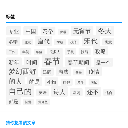
标签
冬天
元宵节
专业
中国
习俗
保暖
宋代
唐代
冬季
寓意
学校
孩子
北京
攻略
很多人
技能
年初
手机
工作
年龄
春节
时间
春节期间
新年
是一个
梦幻西游
游戏
疫情
汤圆
父母
的人
的是
礼物
红包
考生
考试
自己的
诗人
还不
诗词
英语
适合
都是
陆游
黄庭坚
猜你想看的文章