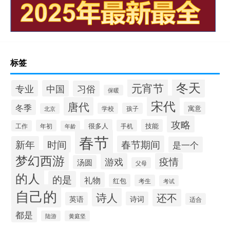
标签
冬天
元宵节
专业
中国
习俗
保暖
宋代
唐代
冬季
寓意
学校
孩子
北京
攻略
很多人
技能
年初
手机
工作
年龄
春节
时间
春节期间
新年
是一个
梦幻西游
游戏
疫情
汤圆
父母
的人
的是
礼物
红包
考生
考试
自己的
诗人
还不
诗词
英语
适合
都是
陆游
黄庭坚