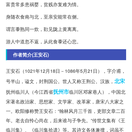
富贵常多患祸婴，贫贱亦复难为情。
身随衣食南与北，至亲安能常在侧。
谓言黍熟同一炊，欻见陇上黄离离。
游人中道忽不返，从此食黍还心悲。
作者简介(王安石)
王安石（1021年12月18日－1086年5月21日），字介甫，
北宋
号半山，谥文，封荆国公。世人又称王荆公。汉族，
抚州市
抚州临川人（今江西省
临川区邓家巷人），中国北
宋著名政治家、思想家、文学家、改革家，唐宋八大家之
一。欧阳修称赞王安石：“翰林风月三千首，吏部文章二百
年。老去自怜心尚在，后来谁与子争先。”传世文集有《王
临川集》、《临川集拾遗》等。其诗文各体兼擅，词虽不