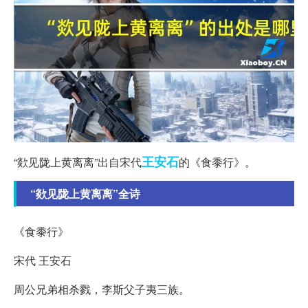
王安石
“欻见陇上黄离离”出自宋代
的《食黍行》。
“欻见陇上黄离离”全诗
《食黍行》
宋代 王安石
周公兄弟相杀戮，李斯父子夷三族。