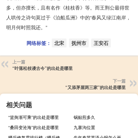
多，但亦擅长，且有名作《桂枝香》等。而王荆公最得世
人哄传之诗句莫过于《泊船瓜洲》中的“春风又绿江南岸，
明月何时照我还。”
网络标签：
北宋
抚州市
王安石
上一篇
“叶落松枝谩古今”的出处是哪里
下一篇
“又添茅屋两三家”的出处是哪里
相关问题
“篮舆渐可乘”的出处是哪里
锅贴煎多久
“桑田变沧海”的出处是哪里
九寨沟位置
晒后修复霜排行榜（晒后修复简介）
牛年春节英语小报怎么画