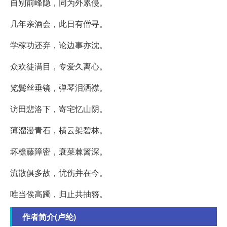
自别前峰隐，同为外累侵。
几年亲酒会，此日有僧寻。
学稼功还弃，论边事亦沈。
众欢徒满目，专爱久离心。
览鬓丝垂镜，弹琴泪洒襟。
访田悲洛下，寄宅忆山阴。
薄溜漫青石，横云架碧林。
坏檐藤障密，衰菜棘篱深。
流散俱多故，忧伤并在今。
唯当俟高躅，归止共抽簪。
作者简介(卢纶)