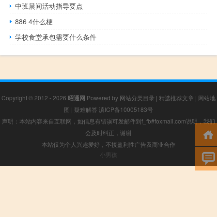
中班晨间活动指导要点
886 4什么梗
学校食堂承包需要什么条件
Copyright © 2012 - 2026
昭通网
Powered by
网站分类目录
|
精选推荐文章
|
网站地
图
|
疑难解答
滇ICP备10005183号
声明：本站内容来自互联网，如信息有错误可发邮件到f_fb#foxmail.com说明，我们
会及时纠正，谢谢
本站仅为个人兴趣爱好，不接盈利性广告及商业合作
小男孩