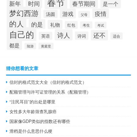
春节
时间
春节期间
新年
是一个
梦幻西游
游戏
疫情
汤圆
父母
的人
的是
礼物
红包
考生
考试
自己的
诗人
还不
诗词
英语
适合
都是
陆游
黄庭坚
猜你想看的文章
信封的格式范文大全（信封的格式范文）
配额管理与许可证管理的关系（配额管理）
“注民耳目”的出处是哪里
女性多大年龄筛查乳腺癌
国家像GDP类似的指数还有哪些
滑档是什么意思什么梗