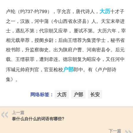
大历
卢纶（约737-约799），字允言，唐代诗人，
十才子
之一，汉族，河中蒲（今山西省永济县）人。天宝末举进
士，遇乱不第；代宗朝又应举， 屡试不第。大历六年，宰
相元载举荐，授阌乡尉；后由王缙荐为集贤学士，秘书省
校书郎，升监察御史。出为陕府户曹、河南密县令。后元
载、王缙获罪，遭到牵连。德宗朝复为昭应令，又任河中
户部
浑瑊元帅府判官，官至检校
郎中。有《卢户部诗
集》。
网络标签：
大历
户部
长安
上一篇
泰什么自什么的词语有哪些?
下一篇