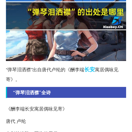
长安
“弹琴泪洒襟”出自唐代卢纶的《酬李端
寓居偶咏见
寄》。
“弹琴泪洒襟”全诗
《酬李端长安寓居偶咏见寄》
唐代 卢纶