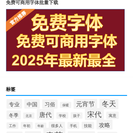
免费可商用字体批量下载
标签
冬天
元宵节
专业
中国
习俗
保暖
宋代
唐代
冬季
寓意
学校
孩子
北京
攻略
很多人
技能
年初
手机
工作
年龄