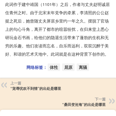
此词作于建中靖国（1101年）之后，作者与丈夫赵明诚居
住青州之时。由于北宋末年党争的牵累，李清照的公公赵
挺之死后，她曾随丈夫屏居乡里约一年之久。摆脱了官场
上的勾心斗角，离开了都市的喧嚣纷扰，在归来堂上悉心
研玩金石书画，给他们的隐退生活带来了蓬勃的生机和无
穷的乐趣。他们攻读而忘名，自乐而远利，双双沉醉于美
好、和谐的艺术天地中。此词就是在这种背景下创作的。
网络标签：
体性
屈原
离骚
上一篇
“宠辱忧欢不到情”的出处是哪里
下一篇
“桑田变沧海”的出处是哪里