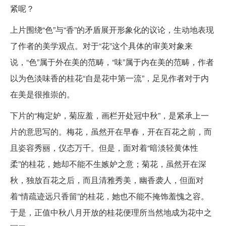
紧呢？
上片围绕“色”与“香”的矛盾展开形象化的议论，生动地表现
了作者的美学观点。对于“花”这个具体的审美对象来
说，“色”属于外在美的范畴，“味”属于内在美的范畴，作者
以为色淡味香的桂花“自是花中第一流”，足见作者对于内
在美是很推崇的。
下片的“梅定妒，菊应羞，画栏开处冠中秋”，是紧承上一
片的意思写的。梅花，虽然开在早春，开在百花之前，而
且姿容秀丽，仪态万千。但是，面对着“暗淡轻黄体性
柔”的桂花，她却不能不生嫉妒之意；菊花，虽然开在深
秋，独放百花之后，而且清雅秀美，幽香袭人，但面对
着“情疏迹远只香留”的桂花，她也不能不掩饰羞愧之容。
于是，正值中秋八月开放的桂花便理所当然地成为花中之