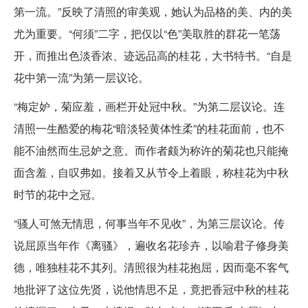
第一流。”反映了清照的审美观，她认为品格的美、内的美
尤为重要。“何须”二字，把仅以“色”美取胜的群花一笔荡
开，而推出色淡香浓、迹远品高的桂花，大书特书。“自是
花中第一流”为第一层议论。
“梅定妒，菊应羞，画栏开处冠中秋。”为第二层议论。连
清照一生酷爱的梅花“暗淡轻黄体性柔”的桂花面前，也不
能不油然而生忌妒之意。而作者颇为称许的菊花也只能掩
面含羞，自叹弗如。接着又从节令上着眼，称桂花为中秋
时节的花中之冠。
“骚人可煞无情思，何事当年不见收”，为第三层议论。传
说屈原当年作《离骚》，遍收名花珍卉，以喻君子修身美
德，唯独桂花不其列。清照很为桂花抱屈，因而毫不客气
地批评了这位先贤，说他情思不足，竟把香冠中秋的桂花