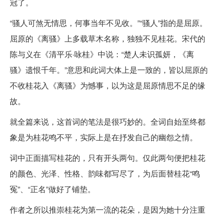
冠了。
“骚人可煞无情思，何事当年不见收。”“骚人”指的是屈原。
屈原的《离骚》上多载草木名称，独独不见桂花。宋代的
陈与义在《清平乐·咏桂》中说：“楚人未识孤妍，《离
骚》遗恨千年。”意思和此词大体上是一致的，皆以屈原的
不收桂花入《离骚》为憾事，以为这是屈原情思不足的缘
故。
就全篇来说，这首词的笔法是很巧妙的。全词自始至终都
象是为桂花鸣不平，实际上是在抒发自己的幽怨之情。
词中正面描写桂花的，只有开头两句。仅此两句便把桂花
的颜色、光泽、性格、韵味都写尽了，为后面替桂花“鸣
冤”、“正名”做好了铺垫。
作者之所以推崇桂花为第一流的花朵，是因为她十分注重