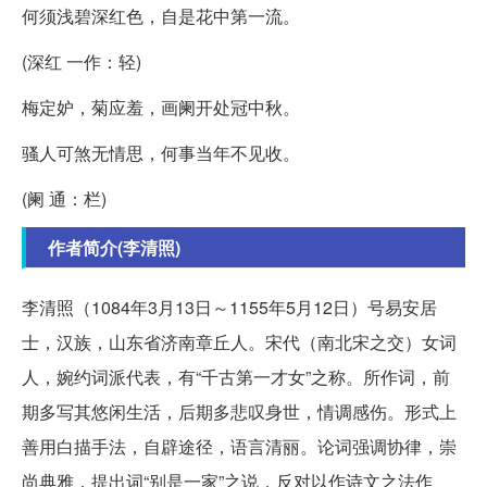
何须浅碧深红色，自是花中第一流。
(深红 一作：轻)
梅定妒，菊应羞，画阑开处冠中秋。
骚人可煞无情思，何事当年不见收。
(阑 通：栏)
作者简介(李清照)
李清照（1084年3月13日～1155年5月12日）号易安居
士，汉族，山东省济南章丘人。宋代（南北宋之交）女词
人，婉约词派代表，有“千古第一才女”之称。所作词，前
期多写其悠闲生活，后期多悲叹身世，情调感伤。形式上
善用白描手法，自辟途径，语言清丽。论词强调协律，崇
尚典雅，提出词“别是一家”之说，反对以作诗文之法作