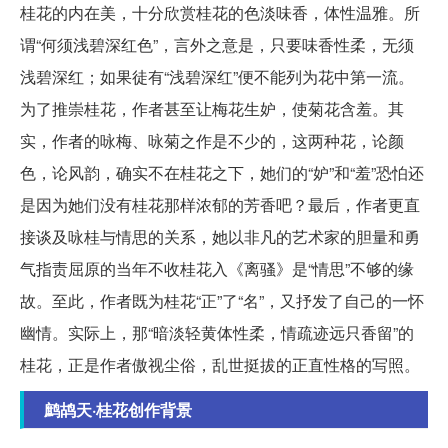
桂花的内在美，十分欣赏桂花的色淡味香，体性温雅。所
谓“何须浅碧深红色”，言外之意是，只要味香性柔，无须
浅碧深红；如果徒有“浅碧深红”便不能列为花中第一流。
为了推崇桂花，作者甚至让梅花生妒，使菊花含羞。其
实，作者的咏梅、咏菊之作是不少的，这两种花，论颜
色，论风韵，确实不在桂花之下，她们的“妒”和“羞”恐怕还
是因为她们没有桂花那样浓郁的芳香吧？最后，作者更直
接谈及咏桂与情思的关系，她以非凡的艺术家的胆量和勇
气指责屈原的当年不收桂花入《离骚》是“情思”不够的缘
故。至此，作者既为桂花“正”了“名”，又抒发了自己的一怀
幽情。实际上，那“暗淡轻黄体性柔，情疏迹远只香留”的
桂花，正是作者傲视尘俗，乱世挺拔的正直性格的写照。
鹧鸪天·桂花创作背景