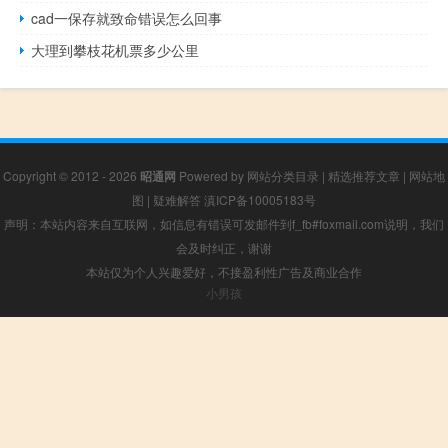
cad一保存就致命错误怎么回事
大理到攀枝花机票多少公里
Copyright © 2012 - 2026
昭通网
Powered by
网站分类目录
|
精选推荐文章
|
网站地
图
|
疑难解答
滇ICP备10005183号
声明：本站内容来自互联网，如信息有错误可发邮件到f_fb#foxmail.com说明，我们
会及时纠正，谢谢
本站仅为个人兴趣爱好，不接盈利性广告及商业合作
小男孩