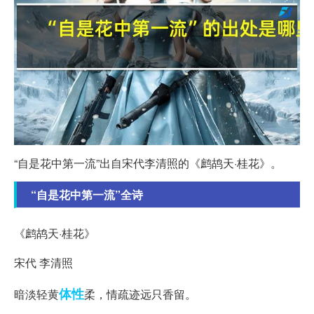
“自是花中第一流”出自宋代李清照的《鹧鸪天·桂花》。
“自是花中第一流”全诗
《鹧鸪天·桂花》
宋代 李清照
体性
暗淡轻黄
柔，情疏迹远只香留。