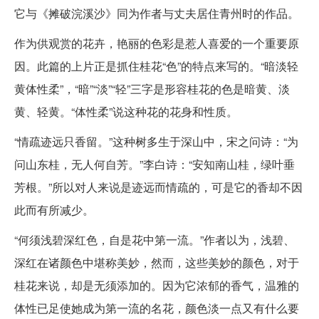
它与《摊破浣溪沙》同为作者与丈夫居住青州时的作品。
作为供观赏的花卉，艳丽的色彩是惹人喜爱的一个重要原
因。此篇的上片正是抓住桂花“色”的特点来写的。“暗淡轻
黄体性柔”，“暗”“淡”“轻”三字是形容桂花的色是暗黄、淡
黄、轻黄。“体性柔”说这种花的花身和性质。
“情疏迹远只香留。”这种树多生于深山中，宋之问诗：“为
问山东桂，无人何自芳。”李白诗：“安知南山桂，绿叶垂
芳根。”所以对人来说是迹远而情疏的，可是它的香却不因
此而有所减少。
“何须浅碧深红色，自是花中第一流。”作者以为，浅碧、
深红在诸颜色中堪称美妙，然而，这些美妙的颜色，对于
桂花来说，却是无须添加的。因为它浓郁的香气，温雅的
体性已足使她成为第一流的名花，颜色淡一点又有什么要