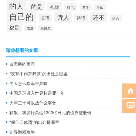
的人
的是
礼物
红包
考生
考试
自己的
诗人
还不
诗词
英语
适合
都是
陆游
黄庭坚
猜你想看的文章
白天鹅的寓意
“夜寒不作东归梦”的出处是哪里
冬天怎么除车里异味
中国足球进入世界杯是哪一年
大年三十可以放什么零食
软银：将发行高达1200亿日元的债券型股份
“偃仰四体适”的出处是哪里
访客游戏攻略