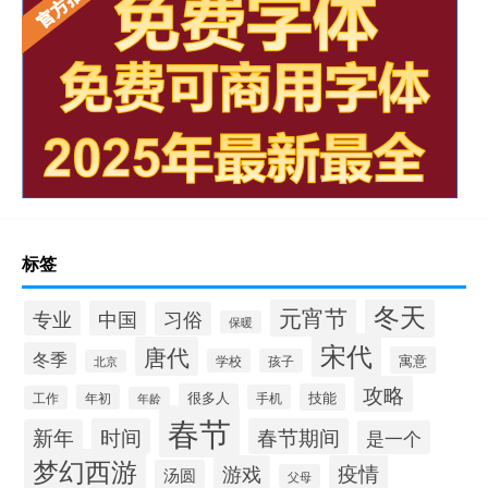
标签
冬天
元宵节
专业
中国
习俗
保暖
宋代
唐代
冬季
寓意
学校
孩子
北京
攻略
很多人
技能
年初
手机
工作
年龄
春节
时间
春节期间
新年
是一个
梦幻西游
游戏
疫情
汤圆
父母