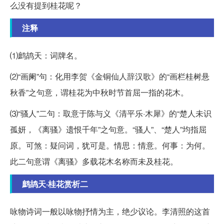
么没有提到桂花呢？
注释
⑴鹧鸪天：词牌名。
⑵“画阑”句：化用李贺《金铜仙人辞汉歌》的“画栏桂树悬
秋香”之句意，谓桂花为中秋时节首屈一指的花木。
⑶“骚人”二句：取意于陈与义《清平乐·木犀》的“楚人未识
孤妍，《离骚》遗恨千年”之句意。“骚人”、“楚人”均指屈
原。可煞：疑问词，犹可是。情思：情意。何事：为何。
此二句意谓《离骚》多载花木名称而未及桂花。
鹧鸪天·桂花赏析二
咏物诗词一般以咏物抒情为主，绝少议论。李清照的这首