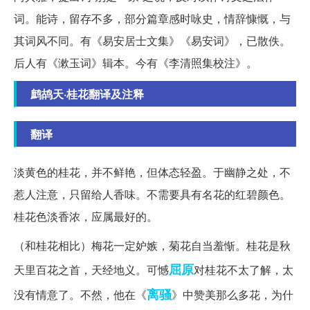
词。能诗，留存不多，部分篇章感时咏史，情辞慷慨，与
其词风不同。有《易安居士文集》《易安词》，已散佚。
后人有《漱玉词》辑本。今有《李清照集校注》。
鹧鸪天·桂花翻译及注释
翻译
淡黄色的桂花，并不鲜艳，但体态轻盈。于幽静之处，不
惹人注意，只留给人香味。不需要具有名花的红碧颜色。
桂花色淡香浓，应属最好的。
（和桂花相比）梅花一定妒嫉，菊花自当羞惭。桂花是秋
屈原
天里百花之首，天经地义。可憾
对桂花不太了解，太
离骚
没有情意了。不然，他在《
》中赞美那么多花，为什