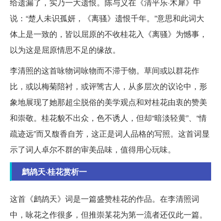
给遗漏了，实乃一大遗恨。陈与义在《清平乐·木犀》中
说：“楚人未识孤妍，《离骚》遗恨千年。”意思和此词大
体上是一致的，皆以屈原的不收桂花入《离骚》为憾事，
以为这是屈原情思不足的缘故。
李清照的这首咏物词咏物而不滞于物。草间或以群花作
比，或以梅菊陪衬，或评骘古人，从多层次的议论中，形
象地展现了她那超尘脱俗的美学观点和对桂花由衷的赞美
和崇敬。桂花貌不出众，色不诱人，但却“暗淡轻黄”、“情
疏迹远”而又馥香自芳，这正是词人品格的写照。这首词显
示了词人卓尔不群的审美品味，值得用心玩味。
鹧鸪天·桂花赏析一
这首《鹧鸪天》词是一篇盛赞桂花的作品。在李清照词
中，咏花之作很多，但推崇某花为第一流者还仅此一篇。