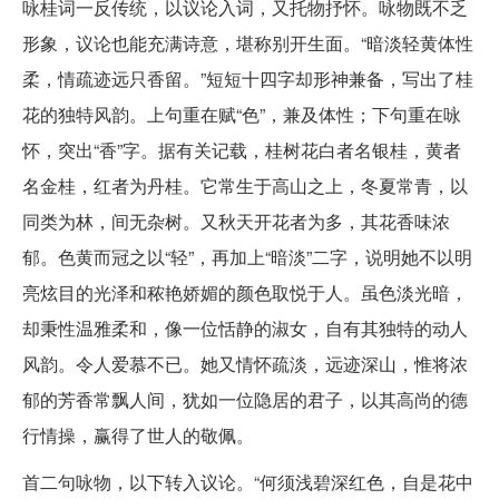
咏桂词一反传统，以议论入词，又托物抒怀。咏物既不乏
形象，议论也能充满诗意，堪称别开生面。“暗淡轻黄体性
柔，情疏迹远只香留。”短短十四字却形神兼备，写出了桂
花的独特风韵。上句重在赋“色”，兼及体性；下句重在咏
怀，突出“香”字。据有关记载，桂树花白者名银桂，黄者
名金桂，红者为丹桂。它常生于高山之上，冬夏常青，以
同类为林，间无杂树。又秋天开花者为多，其花香味浓
郁。色黄而冠之以“轻”，再加上“暗淡”二字，说明她不以明
亮炫目的光泽和秾艳娇媚的颜色取悦于人。虽色淡光暗，
却秉性温雅柔和，像一位恬静的淑女，自有其独特的动人
风韵。令人爱慕不已。她又情怀疏淡，远迹深山，惟将浓
郁的芳香常飘人间，犹如一位隐居的君子，以其高尚的德
行情操，赢得了世人的敬佩。
首二句咏物，以下转入议论。“何须浅碧深红色，自是花中