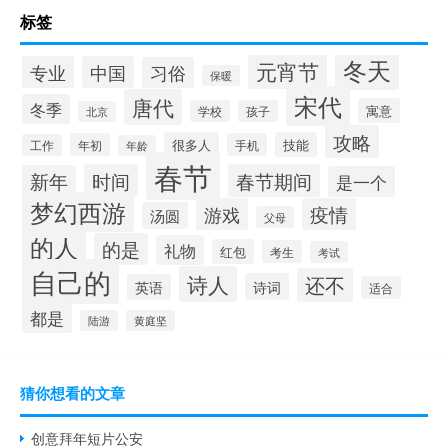
标签
冬天
元宵节
专业
中国
习俗
保暖
宋代
唐代
冬季
寓意
学校
孩子
北京
攻略
很多人
技能
年初
手机
工作
年龄
春节
时间
春节期间
新年
是一个
梦幻西游
游戏
疫情
汤圆
父母
的人
的是
礼物
红包
考生
考试
自己的
诗人
还不
诗词
英语
适合
都是
陆游
黄庭坚
猜你想看的文章
创意拜年短片公安