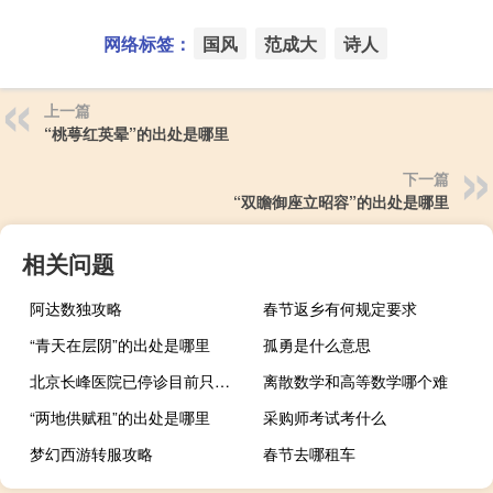
网络标签：
国风
范成大
诗人
上一篇
“桃萼红英晕”的出处是哪里
下一篇
“双瞻御座立昭容”的出处是哪里
相关问题
阿达数独攻略
春节返乡有何规定要求
“青天在层阴”的出处是哪里
孤勇是什么意思
北京长峰医院已停诊目前只允许住院病人直系亲属进入 券商就长峰医院起火致21死发公告未能联系上相关人员
离散数学和高等数学哪个难
“两地供赋租”的出处是哪里
采购师考试考什么
梦幻西游转服攻略
春节去哪租车