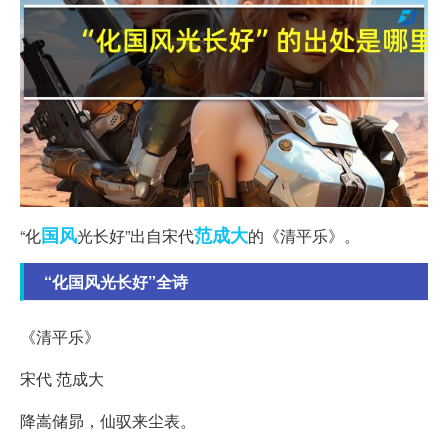
国风
范成大
“化
光长好”出自宋代
的《清平乐》。
“化国风光长好”全诗
《清平乐》
宋代 范成大
降嵩储昴，仙驭来尘表。