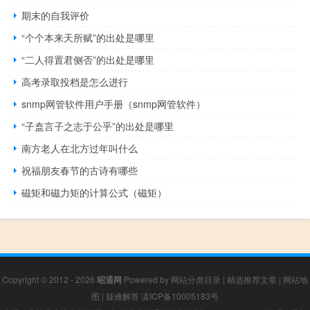
期末的自我评价
“个个本来天所赋”的出处是哪里
“二人得置君侧否”的出处是哪里
高考录取投档是怎么进行
snmp网管软件用户手册（snmp网管软件）
“子盍言子之志于公乎”的出处是哪里
南方老人在北方过年叫什么
祝福朋友春节的古诗有哪些
磁矩和磁力矩的计算公式（磁矩）
Copyright © 2012 - 2026
昭通网
Powered by
网站分类目录
|
精选推荐文章
|
网站地
图
|
疑难解答
滇ICP备10005183号