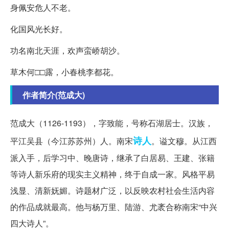
身佩安危人不老。
化国风光长好。
功名南北天涯，欢声蛮峤胡沙。
草木何□□露，小春桃李都花。
作者简介(范成大)
范成大（1126-1193），字致能，号称石湖居士。汉族，
诗人
平江吴县（今江苏苏州）人。南宋
。谥文穆。从江西
派入手，后学习中、晚唐诗，继承了白居易、王建、张籍
等诗人新乐府的现实主义精神，终于自成一家。风格平易
浅显、清新妩媚。诗题材广泛，以反映农村社会生活内容
的作品成就最高。他与杨万里、陆游、尤袤合称南宋“中兴
四大诗人”。