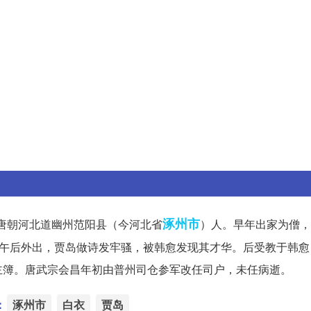
涿州市
，唐朝河北道幽州范阳县（今河北省
）人。早年出家为僧，
尚午后外出，贾岛做诗发牢骚，被韩愈发现其才华。后受教于韩愈
主簿。唐武宗会昌年初由普州司仓参军改任司户，未任病逝。
：
涿州市
白衣
贾岛