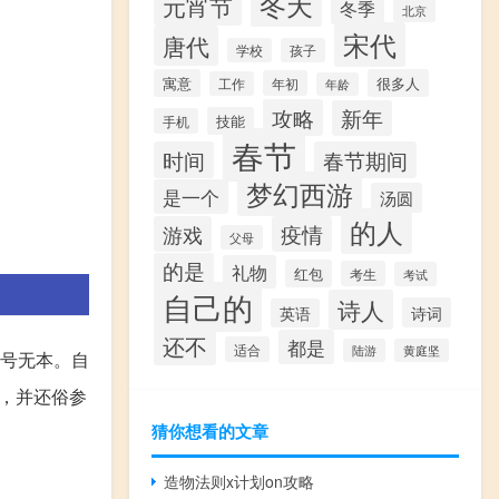
冬天
元宵节
冬季
北京
宋代
唐代
学校
孩子
寓意
很多人
年初
工作
年龄
攻略
新年
技能
手机
春节
时间
春节期间
梦幻西游
是一个
汤圆
的人
游戏
疫情
父母
的是
礼物
红包
考生
考试
自己的
诗人
诗词
英语
还不
都是
适合
陆游
黄庭坚
号无本。自
，并还俗参
猜你想看的文章
造物法则x计划on攻略