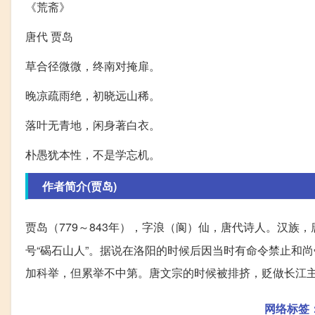
《荒斋》
唐代 贾岛
草合径微微，终南对掩扉。
晚凉疏雨绝，初晓远山稀。
落叶无青地，闲身著白衣。
朴愚犹本性，不是学忘机。
作者简介(贾岛)
贾岛（779～843年），字浪（阆）仙，唐代诗人。汉族
号“碣石山人”。据说在洛阳的时候后因当时有命令禁止和
加科举，但累举不中第。唐文宗的时候被排挤，贬做长江
网络标签