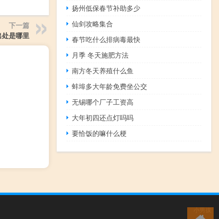
扬州低保春节补助多少
仙剑攻略集合
下一篇
出处是哪里
春节吃什么排病毒最快
月季 冬天施肥方法
南方冬天养殖什么鱼
蚌埠多大年龄免费坐公交
无锡哪个厂子工资高
大年初四还点灯吗吗
要恰饭的嘛什么梗
小男孩