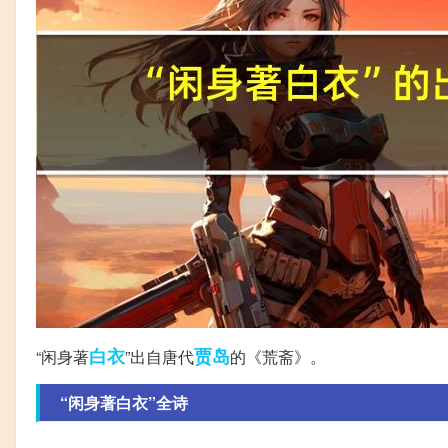
白衣
贾岛
“闲身著
”出自唐代
的《荒斋》。
“闲身著白衣”全诗