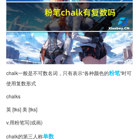
粉笔
chalk一般是不可数名词，只有表示“各种颜色的
”时可
使用复数形式
chalks
英 [tks] 美 [tks]
v.用粉笔写(或画)
单数
chalk的第三人称