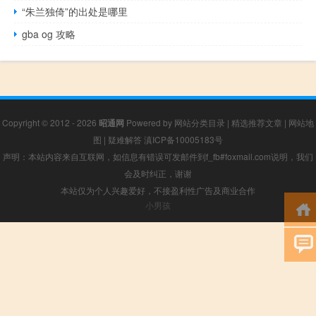
“朱兰独倚”的出处是哪里
gba og 攻略
Copyright © 2012 - 2026
昭通网
Powered by
网站分类目录
|
精选推荐文章
|
网站地
图
|
疑难解答
滇ICP备10005183号
声明：本站内容来自互联网，如信息有错误可发邮件到f_fb#foxmail.com说明，我们
会及时纠正，谢谢
本站仅为个人兴趣爱好，不接盈利性广告及商业合作
小男孩