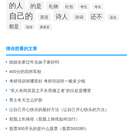
的人
的是
礼物
红包
考生
考试
自己的
诗人
还不
诗词
英语
适合
都是
陆游
黄庭坚
猜你想看的文章
姐姐全家过年去妹子家好吗
400分的四所军校
考研培训班哪里好 考研培训班一般多少钱
“宋人有闵其苗之不长而揠之者”的出处是哪里
男士冬天怎么护肤
让自己开心快乐的最好方法（让自己开心快乐的方法）
屁股上长痤疮（屁股上痤疮如何治疗）
股票300开头的是什么股票（股票300280）