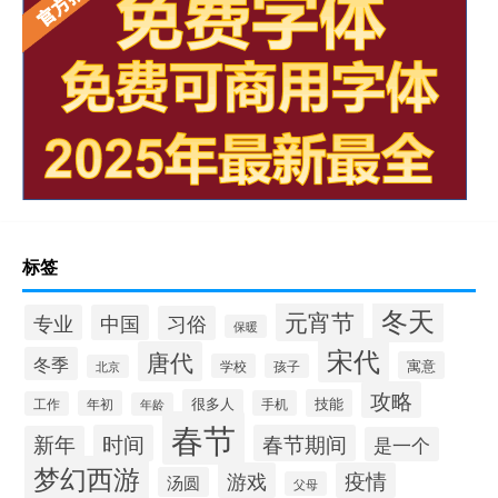
标签
冬天
元宵节
专业
中国
习俗
保暖
宋代
唐代
冬季
寓意
学校
孩子
北京
攻略
很多人
技能
年初
手机
工作
年龄
春节
时间
春节期间
新年
是一个
梦幻西游
游戏
疫情
汤圆
父母