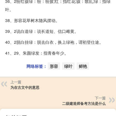
36、2纷红骇绿：纷：纷披;红：指红花;骇：散乱;绿：指绿
叶。
38、形容花草树木随风摆动。
39、2说白道绿：说长道短、信口雌黄。
40、2脱白挂绿：脱去白衣，换上绿袍，谓初登仕途。
41、29、朱颜绿发：指青春年少。
网络标签：
形容
绿叶
鲜艳
上一篇
为在古文中的意思
下一篇
二级建造师备考方法是什么