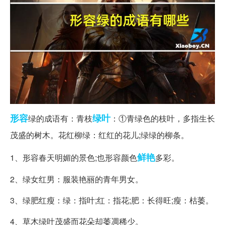
形容
绿叶
绿的成语有：青枝
：①青绿色的枝叶，多指生长
茂盛的树木。花红柳绿：红红的花儿;绿绿的柳条。
鲜艳
1、形容春天明媚的景色;也形容颜色
多彩。
2、绿女红男：服装艳丽的青年男女。
3、绿肥红瘦：绿：指叶;红：指花;肥：长得旺;瘦：枯萎。
4、草木绿叶茂盛而花朵却萎凋稀少。