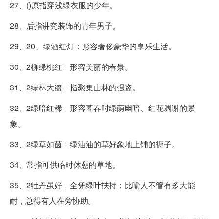
27、()原指穿浅绿衣服的少年。
28、后指讲究装饰的青年男子。
29、20、绿酒红灯：形容奢侈豪华的享乐生活。
30、2柳绿桃红：形容美丽的春景。
31、2绿林大盗：指聚集山林的强盗。
32、2绿暗红稀：形容暮春时绿荫幽暗、红花凋谢的景
象。
33、2绿草如茵：绿油油的草好象地上铺的褥子。
34、常指可供临时休憩的草地。
35、2牡丹虽好，全凭绿叶扶持：比喻人不管有多大能
耐，总得有人在旁协助。