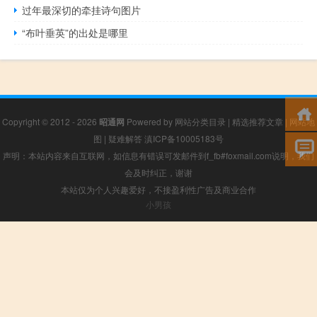
过年最深切的牵挂诗句图片
“布叶垂英”的出处是哪里
Copyright © 2012 - 2026
昭通网
Powered by
网站分类目录
|
精选推荐文章
|
网站地
图
|
疑难解答
滇ICP备10005183号
声明：本站内容来自互联网，如信息有错误可发邮件到f_fb#foxmail.com说明，我们
会及时纠正，谢谢
本站仅为个人兴趣爱好，不接盈利性广告及商业合作
小男孩