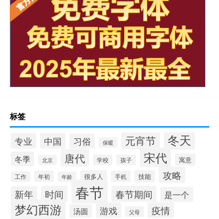
标签
冬天
元宵节
专业
中国
习俗
保暖
宋代
唐代
冬季
寓意
学校
孩子
北京
攻略
很多人
技能
年初
手机
工作
年龄
春节
时间
春节期间
新年
是一个
梦幻西游
游戏
疫情
汤圆
父母