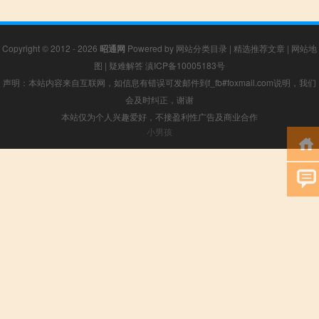
Copyright © 2012 - 2026
昭通网
Powered by
网站分类目录
|
精选推荐文章
|
网站地
图
|
疑难解答
滇ICP备10005183号
声明：本站内容来自互联网，如信息有错误可发邮件到f_fb#foxmail.com说明，我们
会及时纠正，谢谢
本站仅为个人兴趣爱好，不接盈利性广告及商业合作
小男孩