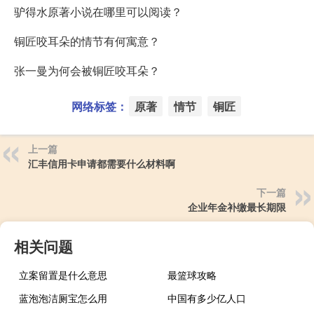
驴得水原著小说在哪里可以阅读？
铜匠咬耳朵的情节有何寓意？
张一曼为何会被铜匠咬耳朵？
网络标签：
原著
情节
铜匠
上一篇
汇丰信用卡申请都需要什么材料啊
下一篇
企业年金补缴最长期限
相关问题
立案留置是什么意思
最篮球攻略
蓝泡泡洁厕宝怎么用
中国有多少亿人口