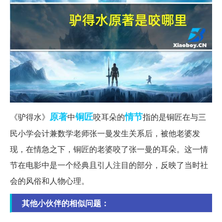
原著
铜匠
情节
《驴得水》
中
咬耳朵的
指的是铜匠在与三
民小学会计兼数学老师张一曼发生关系后，被他老婆发
现，在情急之下，铜匠的老婆咬了张一曼的耳朵。这一情
节在电影中是一个经典且引人注目的部分，反映了当时社
会的风俗和人物心理。
其他小伙伴的相似问题：