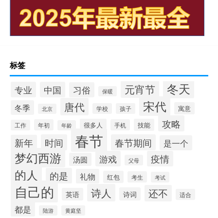
标签
冬天
元宵节
专业
中国
习俗
保暖
宋代
唐代
冬季
寓意
学校
孩子
北京
攻略
很多人
技能
年初
手机
工作
年龄
春节
时间
春节期间
新年
是一个
梦幻西游
游戏
疫情
汤圆
父母
的人
的是
礼物
红包
考生
考试
自己的
诗人
还不
诗词
英语
适合
都是
陆游
黄庭坚