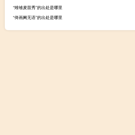
“雉雊麦苗秀”的出处是哪里
“倚画阑无语”的出处是哪里