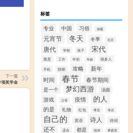
标签
专业
中国
习俗
保暖
冬天
元宵节
冬季
北京
宋代
唐代
学校
孩子
寓意
很多人
年初
工作
年龄
攻略
新年
技能
手机
春节
下一篇
时间
春节期间
专项奖学金
梦幻西游
是一个
汤圆
的人
游戏
疫情
父母
的是
礼物
红包
考生
考试
自己的
诗人
诗词
英语
还不
都是
适合
陆游
黄庭坚