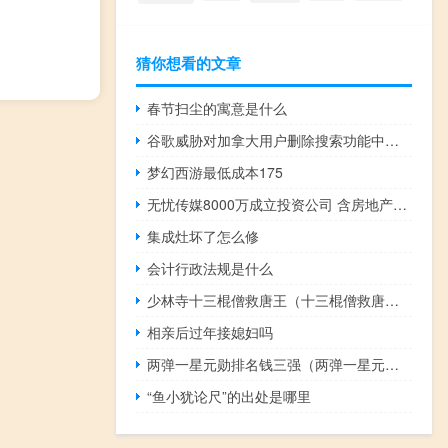
猜你想看的文章
春节扫尘的寓意是什么
谷歌威胁对加拿大用户删除搜索功能中的新闻文章链接
梦幻西游最低成本175
无忧传媒8000万成立投资公司 含房地产业务
集成灶坏了怎么修
会计行政法规是什么
少林寺十三棍僧救唐王（十三棍僧救唐王）
相亲后过年接媳妇吗
两弹一星元勋排名钱三强（两弹一星元勋排名）
“鱼小犹论尺”的出处是哪里