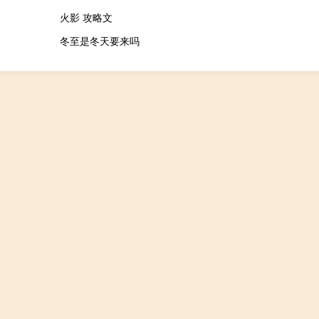
火影 攻略文
冬至是冬天要来吗