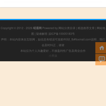
Copyright © 2012 - 2026
昭通网
Powered by
网站分类目录
|
精选推荐文章
|
网站地
图
|
疑难解答
滇ICP备10005183号
声明：本站内容来自互联网，如信息有错误可发邮件到f_fb#foxmail.com说明，我们
会及时纠正，谢谢
本站仅为个人兴趣爱好，不接盈利性广告及商业合作
小男孩