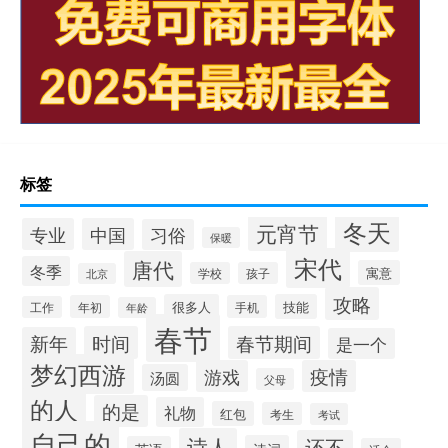
标签
冬天
元宵节
专业
中国
习俗
保暖
宋代
唐代
冬季
寓意
学校
孩子
北京
攻略
很多人
技能
年初
手机
工作
年龄
春节
时间
春节期间
新年
是一个
梦幻西游
游戏
疫情
汤圆
父母
的人
的是
礼物
红包
考生
考试
自己的
诗人
还不