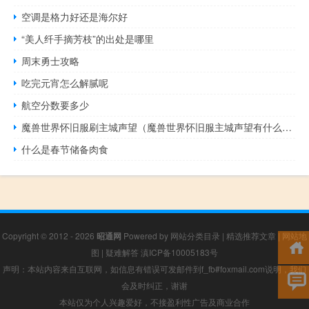
空调是格力好还是海尔好
“美人纤手摘芳枝”的出处是哪里
周末勇士攻略
吃完元宵怎么解腻呢
航空分数要多少
魔兽世界怀旧服刷主城声望（魔兽世界怀旧服主城声望有什么用）
什么是春节储备肉食
Copyright © 2012 - 2026
昭通网
Powered by
网站分类目录
|
精选推荐文章
|
网站地
图
|
疑难解答
滇ICP备10005183号
声明：本站内容来自互联网，如信息有错误可发邮件到f_fb#foxmail.com说明，我们
会及时纠正，谢谢
本站仅为个人兴趣爱好，不接盈利性广告及商业合作