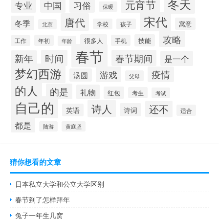
冬天
元宵节
专业
中国
习俗
保暖
宋代
唐代
冬季
寓意
学校
孩子
北京
攻略
很多人
技能
年初
手机
工作
年龄
春节
时间
春节期间
新年
是一个
梦幻西游
游戏
疫情
汤圆
父母
的人
的是
礼物
红包
考生
考试
自己的
诗人
还不
诗词
英语
适合
都是
陆游
黄庭坚
猜你想看的文章
日本私立大学和公立大学区别
春节到了怎样拜年
兔子一年生几窝