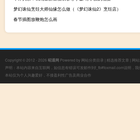
梦幻诛仙烹饪大师仙缘怎么做（《梦幻诛仙2》烹饪店）
春节插图放鞭炮怎么画
Copyright © 2012 - 2026
昭通网
Powered by
网站分类目录
|
精选推荐文章
|
网站
声明：本站内容来自互联网，如信息有错误可发邮件到f_fb#foxmail.com说明
本站仅为个人兴趣爱好，不接盈利性广告及商业合作