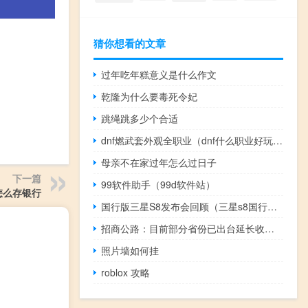
猜你想看的文章
过年吃年糕意义是什么作文
乾隆为什么要毒死令妃
跳绳跳多少个合适
dnf燃武套外观全职业（dnf什么职业好玩暴力又省钱）
母亲不在家过年怎么过日子
下一篇
99软件助手（99d软件站）
怎么存银行
国行版三星S8发布会回顾（三星s8国行发布会）
招商公路：目前部分省份已出台延长收费年限等措施
照片墙如何挂
roblox 攻略