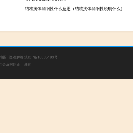
结核抗体弱阳性什么意思（结核抗体弱阳性说明什么）
地图
|
疑难解答
滇ICP备10005183号
，我们会及时纠正，谢谢