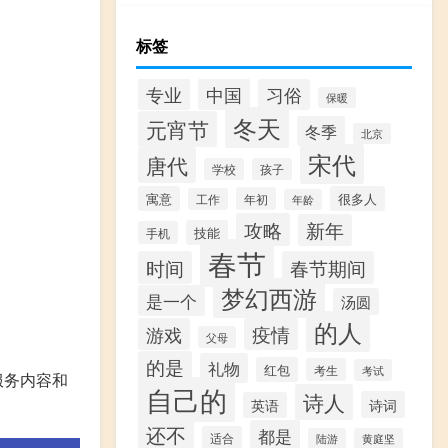
标签
专业
中国
习俗
保暖
冬天
元宵节
冬季
北京
宋代
唐代
学校
孩子
寓意
很多人
年初
工作
年龄
攻略
新年
技能
手机
春节
时间
春节期间
梦幻西游
是一个
汤圆
的人
游戏
疫情
父母
的是
礼物
红包
考生
考试
服务内容和
自己的
诗人
诗词
英语
还不
都是
适合
陆游
黄庭坚