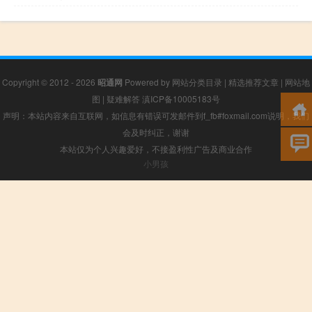
Copyright © 2012 - 2026
昭通网
Powered by
网站分类目录
|
精选推荐文章
|
网站地
图
|
疑难解答
滇ICP备10005183号
声明：本站内容来自互联网，如信息有错误可发邮件到f_fb#foxmail.com说明，我们
会及时纠正，谢谢
本站仅为个人兴趣爱好，不接盈利性广告及商业合作
小男孩