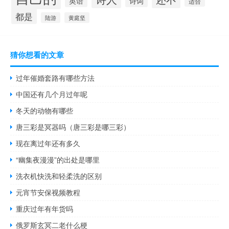
诗词
英语
适合
都是
陆游
黄庭坚
猜你想看的文章
过年催婚套路有哪些方法
中国还有几个月过年呢
冬天的动物有哪些
唐三彩是冥器吗（唐三彩是哪三彩）
现在离过年还有多久
“幽集夜漫漫”的出处是哪里
洗衣机快洗和轻柔洗的区别
元宵节安保视频教程
重庆过年有年货吗
俄罗斯玄冥二老什么梗