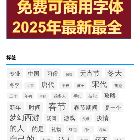
标签
冬天
元宵节
专业
中国
习俗
保暖
宋代
唐代
冬季
寓意
学校
孩子
北京
攻略
很多人
技能
年初
手机
工作
年龄
春节
时间
春节期间
新年
是一个
梦幻西游
游戏
疫情
汤圆
父母
的人
的是
礼物
红包
考生
考试
自己的
诗人
还不