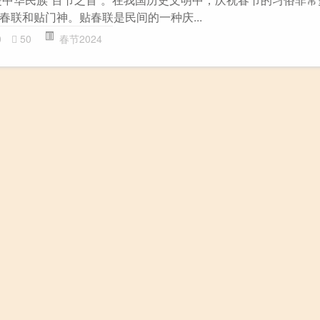
春联和贴门神。贴春联是民间的一种庆...
0
50
春节2024