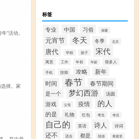
标签
专业
中国
习俗
保暖
跨年”活动。
冬天
元宵节
冬季
北京
宋代
唐代
学校
孩子
寓意
很多人
年初
工作
年龄
攻略
新年
技能
手机
春节
时间
春节期间
的选择。家
梦幻西游
是一个
汤圆
的人
游戏
疫情
父母
的是
礼物
红包
考生
考试
自己的
诗人
诗词
英语
还不
都是
适合
陆游
黄庭坚
常多，其中最