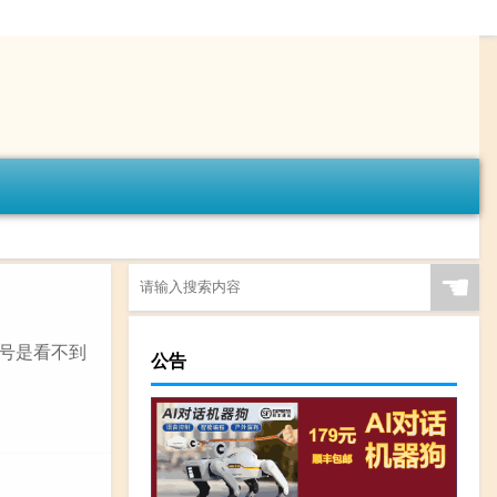
☚
0号是看不到
公告