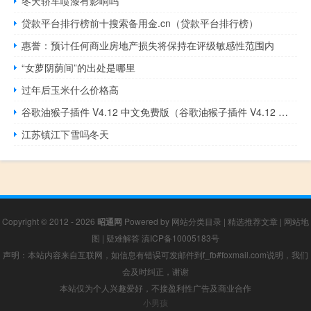
冬天轿车喷漆有影响吗
贷款平台排行榜前十搜索备用金.cn（贷款平台排行榜）
惠誉：预计任何商业房地产损失将保持在评级敏感性范围内
“女萝阴荫间”的出处是哪里
过年后玉米什么价格高
谷歌油猴子插件 V4.12 中文免费版（谷歌油猴子插件 V4.12 中文免费版功能简介）
江苏镇江下雪吗冬天
Copyright © 2012 - 2026
昭通网
Powered by
网站分类目录
|
精选推荐文章
|
网站地
图
|
疑难解答
滇ICP备10005183号
声明：本站内容来自互联网，如信息有错误可发邮件到f_fb#foxmail.com说明，我们
会及时纠正，谢谢
本站仅为个人兴趣爱好，不接盈利性广告及商业合作
小男孩