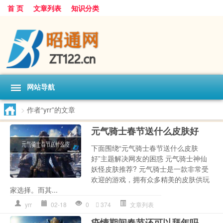
首 页
文章列表
知识分类
网站导航
>
作者“yrr”的文章
元气骑士春节送什么皮肤好
下面围绕“元气骑士春节送什么皮肤
好”主题解决网友的困惑 元气骑士神仙
妖怪皮肤推荐? 元气骑士是一款非常受
欢迎的游戏，拥有众多精美的皮肤供玩
家选择。而其...
yrr
02-18
0
374
文章列表
疫情期间春节还可以拜年吗