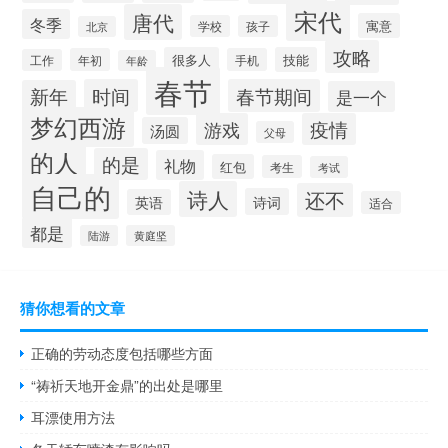
宋代
唐代
冬季
寓意
学校
孩子
北京
攻略
很多人
技能
年初
手机
工作
年龄
春节
时间
春节期间
新年
是一个
梦幻西游
游戏
疫情
汤圆
父母
的人
的是
礼物
红包
考生
考试
自己的
诗人
还不
诗词
英语
适合
都是
陆游
黄庭坚
猜你想看的文章
正确的劳动态度包括哪些方面
“祷祈天地开金鼎”的出处是哪里
耳漂使用方法