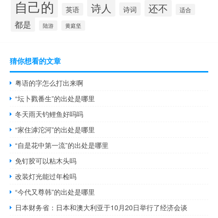
自己的
诗人
还不
诗词
英语
适合
都是
陆游
黄庭坚
猜你想看的文章
粤语的字怎么打出来啊
“坛卜戮番生”的出处是哪里
冬天雨天钓鲤鱼好吗吗
“家住滹沱河”的出处是哪里
“自是花中第一流”的出处是哪里
免钉胶可以粘木头吗
改装灯光能过年检吗
“今代又尊韩”的出处是哪里
日本财务省：日本和澳大利亚于10月20日举行了经济会谈