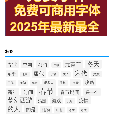
标签
冬天
元宵节
专业
中国
习俗
保暖
宋代
唐代
冬季
寓意
学校
孩子
北京
攻略
很多人
技能
年初
手机
工作
年龄
春节
时间
春节期间
新年
是一个
梦幻西游
游戏
疫情
汤圆
父母
的人
的是
礼物
红包
考生
考试