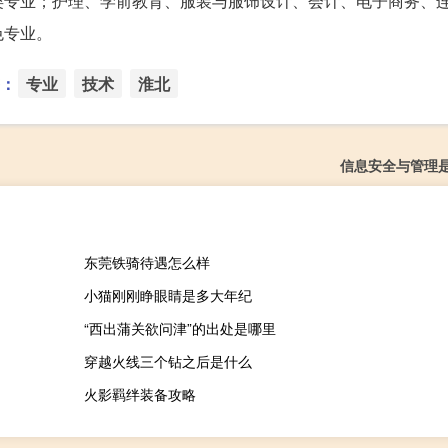
类专业；护理、学前教育、服装与服饰设计、会计、电子商务、
色专业。
：
专业
技术
淮北
信息安全与管理
东莞铁骑待遇怎么样
小猫刚刚睁眼睛是多大年纪
“西出蒲关欲问津”的出处是哪里
穿越火线三个钻之后是什么
火影羁绊装备攻略