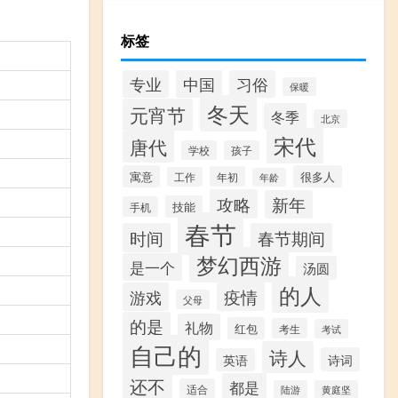
标签
专业
中国
习俗
保暖
冬天
元宵节
冬季
北京
宋代
唐代
学校
孩子
寓意
很多人
年初
工作
年龄
攻略
新年
技能
手机
春节
时间
春节期间
梦幻西游
是一个
汤圆
的人
游戏
疫情
父母
的是
礼物
红包
考生
考试
自己的
诗人
诗词
英语
还不
都是
适合
陆游
黄庭坚