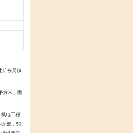
北矿务局职
平方米；固
、机电工程
系部，50