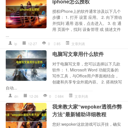
iphone怎么授权
授权iPhone上的软件通常涉及以下几个
步骤： 1. 打开 设置 应用。 2. 向下滑动
并找到 通用 选项，点击进入。 3. 在 通
用 页面中，找到 设备管理 或 描述文件
...
ip
12-27
0
85
文章列表
电脑写文章用什么软件
对于电脑写文章，您可以选择以下几款
软件： 1. Microsoft Word 功能完备的
写作工具，与Office用户界面相结合，
创建和共享专业外观内容。 2. 搭画快写
自动...
dn
12-26
0
684
文章列表
我来教大家“wepoker透视作弊
方法”最新辅助详细教程
您好:wepoker这款游戏可以开挂，确实