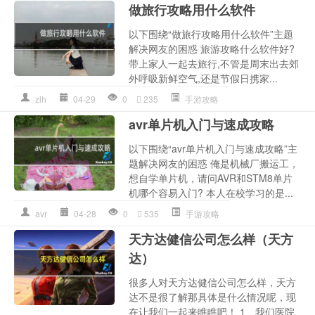
做旅行攻略用什么软件
以下围绕“做旅行攻略用什么软件”主题
解决网友的困惑 旅游攻略什么软件好?
带上家人一起去旅行,不管是周末出去郊
外呼吸新鲜空气,还是节假日携家...
zlh
04-29
0
235
手游攻略
avr单片机入门与速成攻略
以下围绕“avr单片机入门与速成攻略”主
题解决网友的困惑 俺是机械厂搬运工，
想自学单片机，请问AVR和STM8单片
机哪个容易入门? 本人在校学习的是...
avr
04-28
0
535
手游攻略
天方达健信公司怎么样（天方
达）
很多人对天方达健信公司怎么样，天方
达不是很了解那具体是什么情况呢，现
在让我们一起来瞧瞧吧！ 1、我们医院