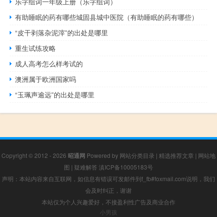
乐字组词一年级上册（乐字组词）
有助睡眠的药有哪些城固县城中医院（有助睡眠的药有哪些）
“皮干剥落杂泥滓”的出处是哪里
重生试练攻略
成人高考怎么样考试的
澳洲属于欧洲国家吗
“玉珮声逾远”的出处是哪里
Copyright © 2012 - 2026
昭通网
Powered by
网站分类目录
|
精选推荐文章
|
网站地
图
|
疑难解答
滇ICP备10005183号
声明：本站内容来自互联网，如信息有错误可发邮件到f_fb#foxmail.com说明，我们
会及时纠正，谢谢
本站仅为个人兴趣爱好，不接盈利性广告及商业合作
小男孩