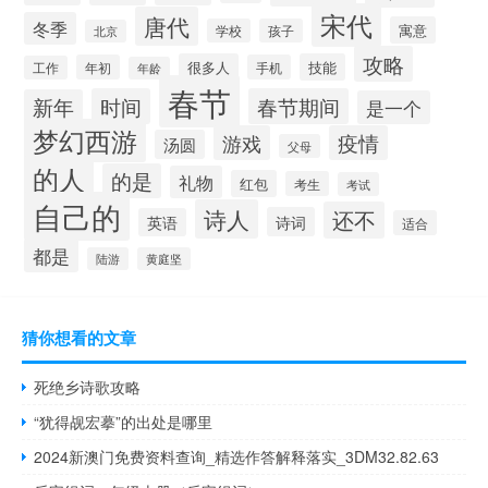
宋代
唐代
冬季
寓意
学校
孩子
北京
攻略
很多人
技能
年初
手机
工作
年龄
春节
时间
春节期间
新年
是一个
梦幻西游
游戏
疫情
汤圆
父母
的人
的是
礼物
红包
考生
考试
自己的
诗人
还不
诗词
英语
适合
都是
陆游
黄庭坚
猜你想看的文章
死绝乡诗歌攻略
“犹得觇宏摹”的出处是哪里
2024新澳门免费资料查询_精选作答解释落实_3DM32.82.63