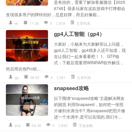
是有挂的，需要了解加客服微信【2025
6748】很多玩家在这款游戏中打牌都会
发现很多用户的牌特别好，总是好牌，而且好像能...
wl
11-26
0
819
文章列表
gp4人工智能（gp4）
大家好，小杨来为大家解答以上问题，
gp4人工智能，gp4很多人还不知道，现
在让我们一起来看看吧！ 1、GTP格
式：下载后需要用WINRAR软件解压，
然后用吉他Pro软...
gp
06-02
0
261
文章列表
snapseed攻略
以下围绕“snapseed攻略”主题解决网友
的困惑 利用Snapseed，如何把一张照
片修到水滴当中? 用snapseed把照片修
进一个水滴中,是可以实现的,我们今...
sna
04-30
0
843
手游攻略